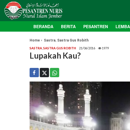
BERANDA
BERITA
PESANTREN
LEMB
,
Home
Sastra
Sastra Gus Robith
SASTRA
,
SASTRA GUS ROBITH
21/06/2016
1979
Lupakah Kau?