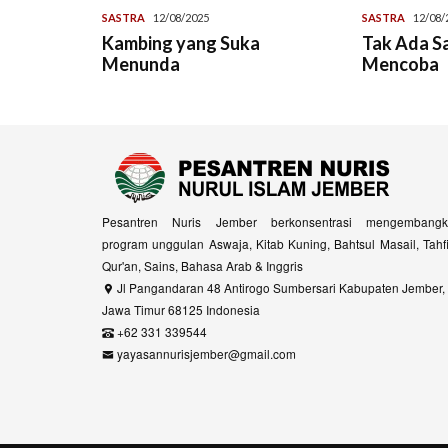
SASTRA
12/08/2025
SASTRA
12/08/
Kambing yang Suka
Tak Ada S
Menunda
Mencoba
Pesantren Nuris Jember berkonsentrasi mengembangk
program unggulan Aswaja, Kitab Kuning, Bahtsul Masail, Tahf
Qur'an, Sains, Bahasa Arab & Inggris
Jl Pangandaran 48 Antirogo Sumbersari Kabupaten Jember,
Jawa Timur 68125 Indonesia
+62 331 339544
yayasannurisjember@gmail.com