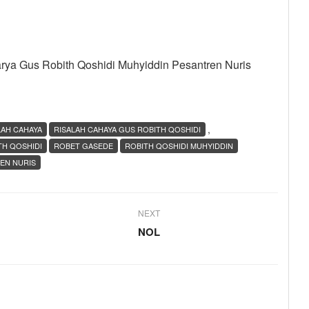
arya Gus Robith Qoshidi Muhyiddin Pesantren Nuris
,
LAH CAHAYA
RISALAH CAHAYA GUS ROBITH QOSHIDI
TH QOSHIDI
ROBET GASEDE
ROBITH QOSHIDI MUHYIDDIN
EN NURIS
NEXT
NOL