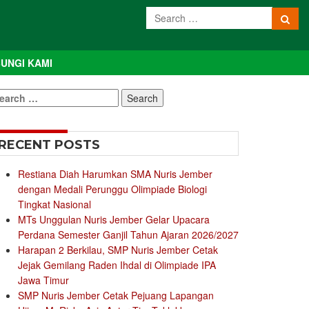
UNGI KAMI
earch
r:
RECENT POSTS
Restiana Diah Harumkan SMA Nuris Jember
dengan Medali Perunggu Olimpiade Biologi
Tingkat Nasional
MTs Unggulan Nuris Jember Gelar Upacara
Perdana Semester Ganjil Tahun Ajaran 2026/2027
Harapan 2 Berkilau, SMP Nuris Jember Cetak
Jejak Gemilang Raden Ihdal di Olimpiade IPA
Jawa Timur
SMP Nuris Jember Cetak Pejuang Lapangan