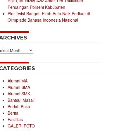
Hijau, M. Rizky Aziz Antar Tim Taklukkan
Persaingan Porseni Kabupaten
Plot Twist Banget! Firoh Auto Naik Podium di
Olimpiade Bahasa Indonesia Nasional
ARCHIVES
chives
CATEGORIES
Alumni MA
Alumni SMA
Alumni SMK
Bahtsul Masail
Bedah Buku
Berita
Fasilitas
GALERI FOTO