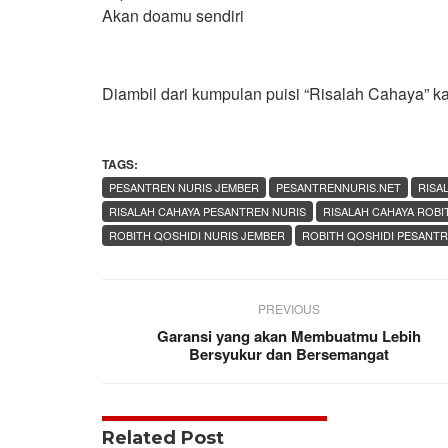
Akan doamu sendiri
Diambil dari kumpulan puisi “Risalah Cahaya” k
TAGS:
PESANTREN NURIS JEMBER
PESANTRENNURIS.NET
RISA
RISALAH CAHAYA PESANTREN NURIS
RISALAH CAHAYA ROBI
ROBITH QOSHIDI NURIS JEMBER
ROBITH QOSHIDI PESANTR
PREVIOUS
Garansi yang akan Membuatmu Lebih
Bersyukur dan Bersemangat
Related Post