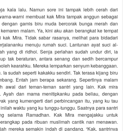
nja kala lalu. Namun sore ini tampak lebih cerah dari
warna-warni membuat kak Mira tampak anggun sebagai
a dengan gamis biru muda bercorak bunga merah dan
n kemaren malam. Ya, kini aku akan berangkat ke tempat
 kak Mira. Tidak sabar rasanya, melihat para bidadari
erjalananku menuju rumah suci. Lantunan ayat suci al-
h yang di ridhoi. Senja perlahan sudah undur diri, ia
up tak beraturan, antara senang dan sedih bercampur
enoleh kearahku. Mereka lemparkan senyum kebanggaan.
a sudah seperti kakakku sendiri. Tak terasa kijang biru
ombang. Entah jam berapa sekarang. Sepertinya malam
h awal dari teman-teman santri yang lain. Kak mira
. Ayah dan mama menitipkanku pada beliau, dengan
yak yang kumengerti dari perbincangan itu, yang ku tau
, inilah waktu yang ku tunggu-tunggu. Saatnya para santri
jang selama Ramadhan. Kak Mira mengajakku untuk
rperangkap pada ribuan muslimah cantik nan menawan.
h mereka semakin indah di pandang. “Kak, santrinya