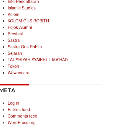
Info Pendaftaran
Islamic Studies
Kolom
KOLOM GUS ROBITH
Pojok Alumni
Prestasi
Sastra
Sastra Gus Robith
Sejarah
TAUSHIYAH SYAIKHUL MA'HAD
Tokoh
Wawancara
META
Log in
Entries feed
Comments feed
WordPress.org