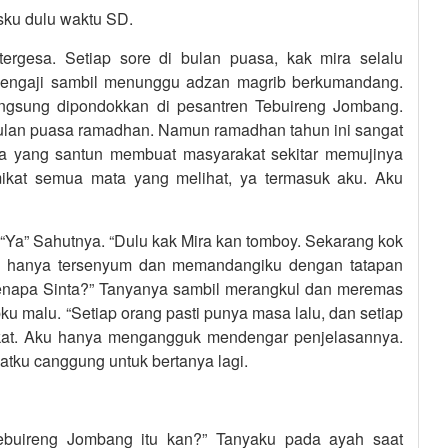
asku dulu waktu SD.
ergesa. Setiap sore di bulan puasa, kak mira selalu
 mengaji sambil menunggu adzan magrib berkumandang.
langsung dipondokkan di pesantren Tebuireng Jombang.
i bulan puasa ramadhan. Namun ramadhan tahun ini sangat
ya yang santun membuat masyarakat sekitar memujinya
ikat semua mata yang melihat, ya termasuk aku. Aku
. “Ya” Sahutnya. “Dulu kak Mira kan tomboy. Sekarang kok
 Ia hanya tersenyum dan memandangiku dengan tatapan
kenapa Sinta?” Tanyanya sambil merangkul dan meremas
u malu. “Setiap orang pasti punya masa lalu, dan setiap
gkat. Aku hanya mengangguk mendengar penjelasannya.
tku canggung untuk bertanya lagi.
ebuireng Jombang itu kan?” Tanyaku pada ayah saat