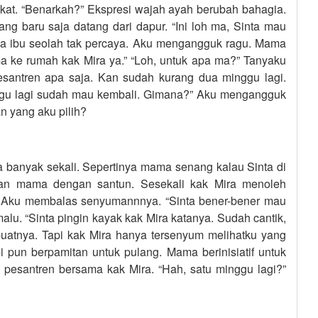
gkat. “Benarkah?” Ekspresi wajah ayah berubah bahagia.
g baru saja datang dari dapur. “Ini loh ma, Sinta mau
ya ibu seolah tak percaya. Aku mengangguk ragu. Mama
ma ke rumah kak Mira ya.” “Loh, untuk apa ma?” Tanyaku
pesantren apa saja. Kan sudah kurang dua minggu lagi.
nggu lagi sudah mau kembali. Gimana?” Aku mengangguk
n yang aku pilih?
 banyak sekali. Sepertinya mama senang kalau Sinta di
an mama dengan santun. Sesekali kak Mira menoleh
Aku membalas senyumannnya. “Sinta bener-bener mau
lu. “Sinta pingin kayak kak Mira katanya. Sudah cantik,
uatnya. Tapi kak Mira hanya tersenyum melihatku yang
pun berpamitan untuk pulang. Mama berinisiatif untuk
 pesantren bersama kak Mira. “Hah, satu minggu lagi?”