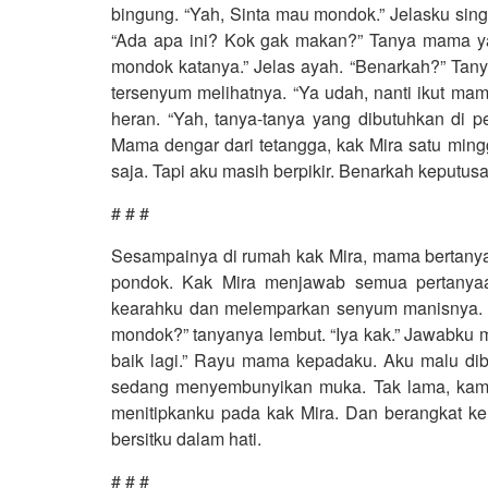
bingung. “Yah, Sinta mau mondok.” Jelasku sin
“Ada apa ini? Kok gak makan?” Tanya mama yan
mondok katanya.” Jelas ayah. “Benarkah?” Tan
tersenyum melihatnya. “Ya udah, nanti ikut ma
heran. “Yah, tanya-tanya yang dibutuhkan di 
Mama dengar dari tetangga, kak Mira satu mi
saja. Tapi aku masih berpikir. Benarkah keputusa
# # #
Sesampainya di rumah kak Mira, mama bertanya
pondok. Kak Mira menjawab semua pertanya
kearahku dan melemparkan senyum manisnya. 
mondok?” tanyanya lembut. “Iya kak.” Jawabku ma
baik lagi.” Rayu mama kepadaku. Aku malu dib
sedang menyembunyikan muka. Tak lama, kami 
menitipkanku pada kak Mira. Dan berangkat ke
bersitku dalam hati.
# # #