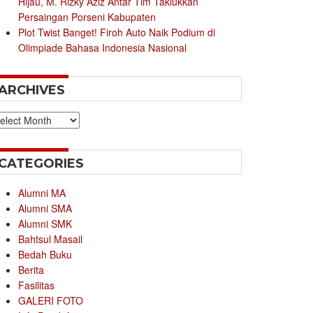
Hijau, M. Rizky Aziz Antar Tim Taklukkan
Persaingan Porseni Kabupaten
Plot Twist Banget! Firoh Auto Naik Podium di
Olimpiade Bahasa Indonesia Nasional
ARCHIVES
chives
CATEGORIES
Alumni MA
Alumni SMA
Alumni SMK
Bahtsul Masail
Bedah Buku
Berita
Fasilitas
GALERI FOTO