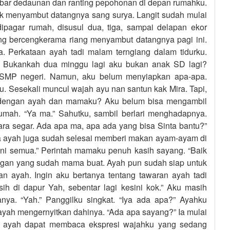
mbar dedaunan dan ranting pepohonan di depan rumahku.
kok menyambut datangnya sang surya. Langit sudah mulai
dipagar rumah, disusul dua, tiga, sampai delapan ekor
ng bercengkerama riang menyambut datangnya pagi ini.
ya. Perkataan ayah tadi malam terngiang dalam tidurku.
. Bukankah dua minggu lagi aku bukan anak SD lagi?
 SMP negeri. Namun, aku belum menyiapkan apa-apa.
. Sesekali muncul wajah ayu nan santun kak Mira. Tapi,
sah dengan ayah dan mamaku? Aku belum bisa mengambil
rumah. “Ya ma.” Sahutku, sambil berlari menghadapnya.
ara segar. Ada apa ma, apa ada yang bisa Sinta bantu?”
ya ayah juga sudah selesai memberi makan ayam-ayam di
ini semua.” Perintah mamaku penuh kasih sayang. “Baik
gan yang sudah mama buat. Ayah pun sudah siap untuk
 ayah. Ingin aku bertanya tentang tawaran ayah tadi
h di dapur Yah, sebentar lagi kesini kok.” Aku masih
nya. “Yah.” Panggilku singkat. “Iya ada apa?” Ayahku
ayah mengernyitkan dahinya. “Ada apa sayang?” Ia mulai
 ayah dapat membaca ekspresi wajahku yang sedang