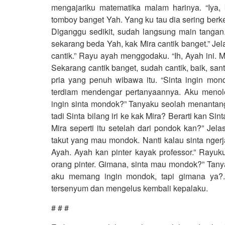
mengajariku matematika malam harinya. “Iya,
tomboy banget Yah. Yang ku tau dia sering berk
Diganggu sedikit, sudah langsung main tangan
sekarang beda Yah, kak Mira cantik banget.” Je
cantik.” Rayu ayah menggodaku. “Ih, Ayah ini.
Sekarang cantik banget, sudah cantik, baik, sant
pria yang penuh wibawa itu. “Sinta ingin mo
terdiam mendengar pertanyaannya. Aku menole
ingin sinta mondok?” Tanyaku seolah menantang
tadi Sinta bilang iri ke kak Mira? Berarti kan S
Mira seperti itu setelah dari pondok kan?” Jel
takut yang mau mondok. Nanti kalau sinta nger
Ayah. Ayah kan pinter kayak professor.” Rayuk
orang pinter. Gimana, sinta mau mondok?” Tany
aku memang ingin mondok, tapi gimana ya?. 
tersenyum dan mengelus kembali kepalaku.
# # #