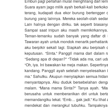
Embun pagi perlahan mulai menghilang dari le
Suara ayam jago milik ayah berkali-kali berko
terang, kudapati dua ekor burung bertengger 
burung yang lainnya. Mereka seolah-olah seda
Lain halnya dengan diriku. tak seperti biasan
Sampai saat inipun aku masih memikirkannya
Teman-temanku sudah banyak yang daftar di
Tawaran ayah untuk mondok menarik perhatianku
aku berpikir sekali lagi. Siapkah aku berpi
keputusan. “Sinta.” Panggil mama dari dalam 
“Sedang apa di depan?” “Tidak ada ma, cari ud
“Oh, iya. Ini bawakan ke meja makan. Sepertin
kandang. Panggil ayah setelah menyelesaikan 
ma.” Sahutku. Akupun menyiapkan semua hidan
menyantapnya. Aku duduk bersebelahan dengan
malam. “Mana mama Sinta?” Tanya ayah. “Masi
berusaha untuk memberanikan diri untuk berta
memandangiku lekat. “Emb… gak jadi.” Ku lihat 
mendekat dan merangkul tubuhku. Tampaknya