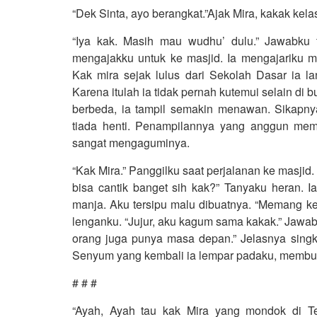
“Dek Sinta, ayo berangkat.”Ajak Mira, kakak kel
“Iya kak. Masih mau wudhu’ dulu.” Jawabku t
mengajakku untuk ke masjid. Ia mengajariku
Kak mira sejak lulus dari Sekolah Dasar ia 
Karena itulah ia tidak pernah kutemui selain d
berbeda, ia tampil semakin menawan. Sikapn
tiada henti. Penampilannya yang anggun mem
sangat mengaguminya.
“Kak Mira.” Panggilku saat perjalanan ke masjid
bisa cantik banget sih kak?” Tanyaku heran.
manja. Aku tersipu malu dibuatnya. “Memang 
lenganku. “Jujur, aku kagum sama kakak.” Jawabk
orang juga punya masa depan.” Jelasnya sin
Senyum yang kembali ia lempar padaku, membua
# # #
“Ayah, Ayah tau kak Mira yang mondok di T