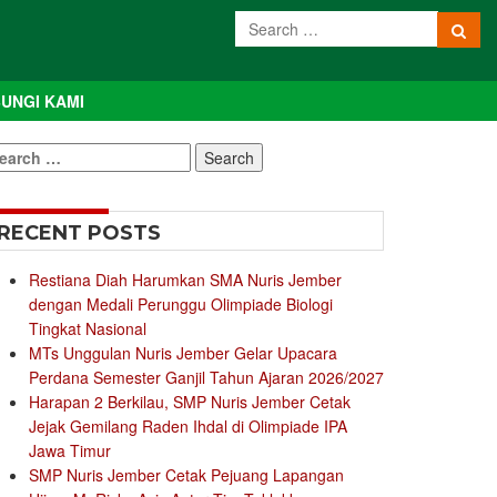
UNGI KAMI
earch
r:
RECENT POSTS
Restiana Diah Harumkan SMA Nuris Jember
dengan Medali Perunggu Olimpiade Biologi
Tingkat Nasional
MTs Unggulan Nuris Jember Gelar Upacara
Perdana Semester Ganjil Tahun Ajaran 2026/2027
Harapan 2 Berkilau, SMP Nuris Jember Cetak
Jejak Gemilang Raden Ihdal di Olimpiade IPA
Jawa Timur
SMP Nuris Jember Cetak Pejuang Lapangan