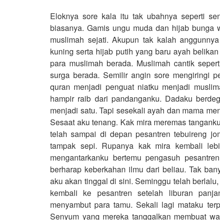
Eloknya sore kala itu tak ubahnya seperti se
biasanya. Gamis ungu muda dan hijab bunga 
muslimah sejati. Akupun tak kalah anggunny
kuning serta hijab putih yang baru ayah belika
para muslimah berada. Muslimah cantik seperti
surga berada. Semilir angin sore mengiringi p
quran menjadi penguat niatku menjadi muslima
hampir raib dari pandanganku. Dadaku berdeg
menjadi satu. Tapi sesekali ayah dan mama m
Sesaat aku tenang. Kak mira meremas tanganku. I
telah sampai di depan pesantren tebuireng j
tampak sepi. Rupanya kak mira kembali lebi
mengantarkanku bertemu pengasuh pesantren
berharap keberkahan ilmu dari beliau. Tak ban
aku akan tinggal di sini. Seminggu telah berlalu
kembali ke pesantren setelah liburan pan
menyambut para tamu. Sekali lagi mataku te
Senyum yang mereka tanggalkan membuat waja