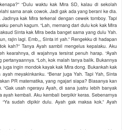
 kenapa?” “Dulu waktu kak Mira SD, kalau di sekolah
elahi sama anak cowok. Jadi gak ada yang berani ke dia.
. Jadinya kak Mira terkenal dengan cewek tomboy. Tapi
lasku penuh kagum. “Lah, memang dari dulu kok kak Mira
 Maksud Sinta kak Mira beda banget sama yang dulu Yah.
un, rajin lagi. Emb,,, Sinta iri yah.” Rengekku di hadapan
ndok kah?” Tanya Ayah sambil mengelus kepalaku. Aku
h kearahnya, di wajahnya tersirat penuh harap. “Ayah
 pertanyaannya. “Loh, kok malah tanya balik. Bukannya
inta juga ingin mondok kayak kak Mira dong. Bukankah kak
as ayah meyakinkanku. “Benar juga Yah. Tapi Yah, Sinta
jakan PR matematika, yang ngajari siapa? Biasanya kan
u. “Gak usah ngerayu Ayah, di sana justru lebih banyak
a ayah kembali. Aku kembali berpikir keras. Sebenarnya
“Ya sudah dipikir dulu. Ayah gak maksa kok.” Ayah