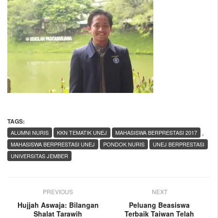
TAGS:
,
ALUMNI NURIS
KKN TEMATIK UNEJ
MAHASISWA BERPRESTASI 2017
MAHASISWA BERPRESTASI UNEJ
PONDOK NURIS
UNEJ BERPRESTASI
UNIVERSITAS JEMBER
PREVIOUS
NEXT
Hujjah Aswaja: Bilangan
Peluang Beasiswa
Shalat Tarawih
Terbaik Taiwan Telah