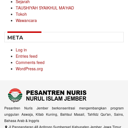
Sejarah
TAUSHIYAH SYAIKHUL MA'HAD
Tokoh
Wawancara
META
Log in
Entries feed
Comments feed
WordPress.org
Pesantren Nuris Jember berkonsentrasi mengembangkan program
unggulan Aswaja, Kitab Kuning, Bahtsul Masail, Tahfidz Qur'an, Sains,
Bahasa Arab & Inggris
Jl Pangandaran 48 Antirogo Sumbersari Kabupaten Jember, Jawa Timur