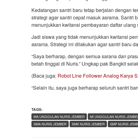
Kedatangan santri baru tetap berjalan dengan t
strategi agar santri cepat masuk asrama. Santri
menunjukkan kwitansi pembayaran daftar ulang 
Jadi siswa yang tidak menunjukkan kwitansi pe
asrama. Strategi ini dilakukan agar santri baru 
“Saya berharap, dengan semua sarana dan prasa
betah tinggal di Nuris.” Ungkap pak Bangkit sel
(Baca juga:
Robot Line Follower Analog Karya S
“Selain itu, saya juga berharap seluruh santri b
TAGS:
MA UNGGULAN NURIS JEMBER
MI UNGGULAN NURIS JEMBE
SMA NURIS JEMBER
SMK NURIS JEMBER
SMP NURIS JEM