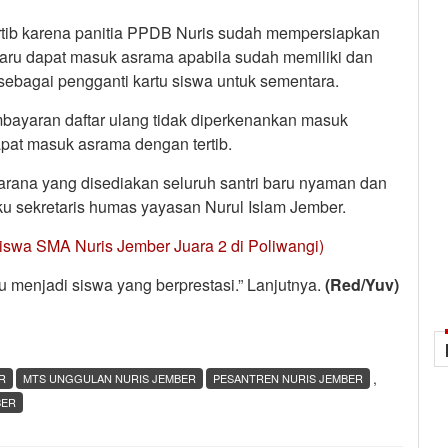
ertib karena panitia PPDB Nuris sudah mempersiapkan
 baru dapat masuk asrama apabila sudah memiliki dan
sebagai pengganti kartu siswa untuk sementara.
mbayaran daftar ulang tidak diperkenankan masuk
dapat masuk asrama dengan tertib.
rana yang disediakan seluruh santri baru nyaman dan
aku sekretaris humas yayasan Nurul Islam Jember.
iswa SMA Nuris Jember Juara 2 di Poliwangi)
aru menjadi siswa yang berprestasi.” Lanjutnya.
(Red/Yuv)
,
R
MTS UNGGULAN NURIS JEMBER
PESANTREN NURIS JEMBER
BER