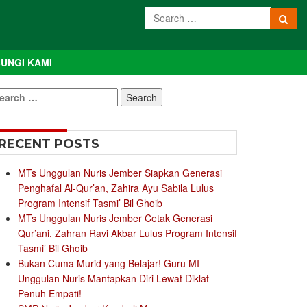
UNGI KAMI
earch
r:
RECENT POSTS
MTs Unggulan Nuris Jember Siapkan Generasi
Penghafal Al-Qur’an, Zahira Ayu Sabila Lulus
Program Intensif Tasmi’ Bil Ghoib
MTs Unggulan Nuris Jember Cetak Generasi
Qur’ani, Zahran Ravi Akbar Lulus Program Intensif
Tasmi’ Bil Ghoib
Bukan Cuma Murid yang Belajar! Guru MI
Unggulan Nuris Mantapkan Diri Lewat Diklat
Penuh Empati!