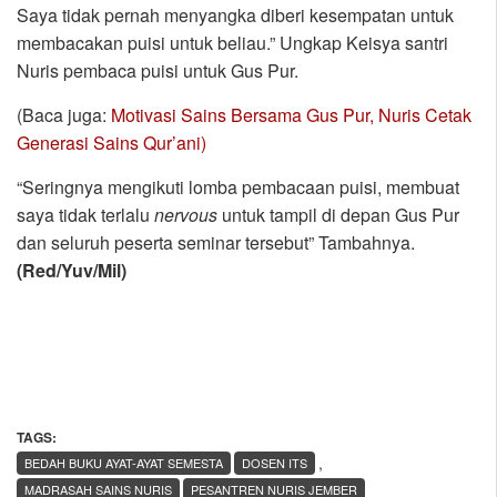
Saya tidak pernah menyangka diberi kesempatan untuk
membacakan puisi untuk beliau.” Ungkap Keisya santri
Nuris pembaca puisi untuk Gus Pur.
(Baca juga:
Motivasi Sains Bersama Gus Pur, Nuris Cetak
Generasi Sains Qur’ani)
“Seringnya mengikuti lomba pembacaan puisi, membuat
saya tidak terlalu
nervous
untuk tampil di depan Gus Pur
dan seluruh peserta seminar tersebut” Tambahnya.
(Red/Yuv/Mil)
TAGS:
,
BEDAH BUKU AYAT-AYAT SEMESTA
DOSEN ITS
MADRASAH SAINS NURIS
PESANTREN NURIS JEMBER