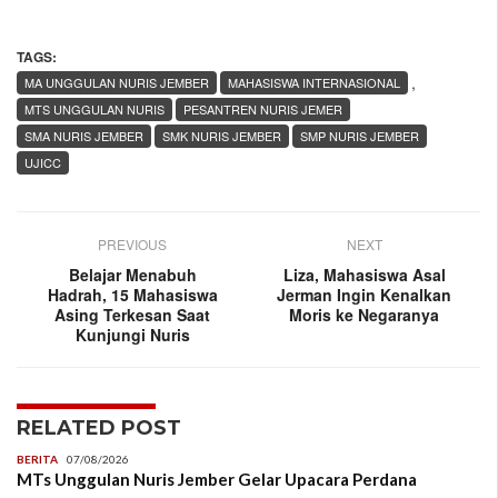
TAGS:
,
MA UNGGULAN NURIS JEMBER
MAHASISWA INTERNASIONAL
MTS UNGGULAN NURIS
PESANTREN NURIS JEMER
SMA NURIS JEMBER
SMK NURIS JEMBER
SMP NURIS JEMBER
UJICC
PREVIOUS
NEXT
Belajar Menabuh
Liza, Mahasiswa Asal
Hadrah, 15 Mahasiswa
Jerman Ingin Kenalkan
Asing Terkesan Saat
Moris ke Negaranya
Kunjungi Nuris
RELATED POST
BERITA
07/08/2026
MTs Unggulan Nuris Jember Gelar Upacara Perdana