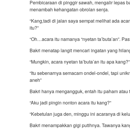
Pembicaraan di pinggir sawah, mengalir lepas ba
menambah kehangatan obrolan senja.
“Kang,tadi di jalan saya sempat melihat ada aca
itu?”
“Oh…acara itu namanya “nyetan ta’buta’an”. Pas
Bakri menatap langit mencari ingatan yang hil
“Mungkin, acara nyetan ta’buta’an itu apa kang?”
“Itu sebenarnya semacam ondel-ondel, tapi unikn
aneh”
Bakri hanya mengangguk, entah itu paham atau t
“Aku jadi pingin nonton acara itu kang?”
“Kebetulan juga den, minggu ini acaranya di kel
Bakri menampakkan gigi putihnya. Tawanya kang 