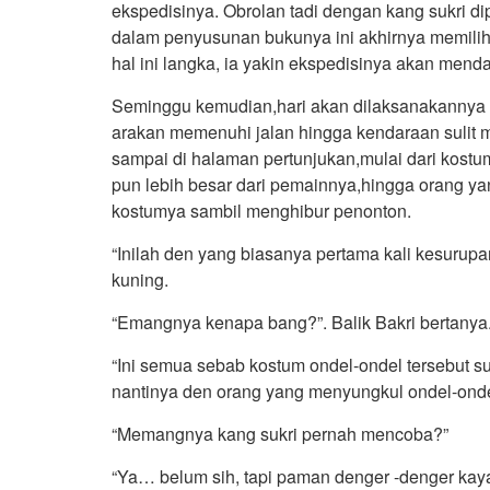
ekspedisinya. Obrolan tadi dengan kang sukri 
dalam penyusunan bukunya ini akhirnya memilih t
hal ini langka, ia yakin ekspedisinya akan mend
Seminggu kemudian,hari akan dilaksanakannya bu
arakan memenuhi jalan hingga kendaraan sulit m
sampai di halaman pertunjukan,mulai dari kostum
pun lebih besar dari pemainnya,hingga orang y
kostumya sambil menghibur penonton.
“Inilah den yang biasanya pertama kali kesurupa
kuning.
“Emangnya kenapa bang?”. Balik Bakri bertanya
“Ini semua sebab kostum ondel-ondel tersebut su
nantinya den orang yang menyungkul ondel-ondel
“Memangnya kang sukri pernah mencoba?”
“Ya… belum sih, tapi paman denger -denger kaya