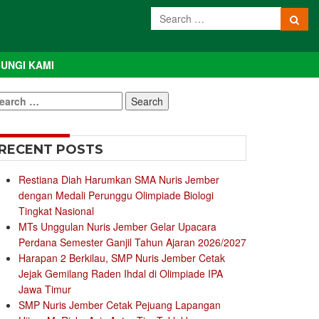
UNGI KAMI
earch
r:
RECENT POSTS
Restiana Diah Harumkan SMA Nuris Jember
dengan Medali Perunggu Olimpiade Biologi
Tingkat Nasional
MTs Unggulan Nuris Jember Gelar Upacara
Perdana Semester Ganjil Tahun Ajaran 2026/2027
Harapan 2 Berkilau, SMP Nuris Jember Cetak
Jejak Gemilang Raden Ihdal di Olimpiade IPA
Jawa Timur
SMP Nuris Jember Cetak Pejuang Lapangan