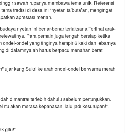
dipinggir sawah rupanya membawa tema unik. Referensi
ema tradisi di desa ini “nyetan ta’buta’an, mengingat
apatkan apresiasi meriah.
daya nyetan ini benar-benar terlaksana.Terlihat arak-
elewatinya. Para pemain juga tengah bersiap ketika
 ondel-ondel yang tinginya hampir 6 kaki dan lebarnya
ang di dalamnyalah harus berpacu menahan berat
n” ujar kang Sukri ke arah ondel-ondel berwarna merah
.
dah dimantrai terlebih dahulu sebelum pertunjukkan.
 itu akan merasa kepanasan, lalu jadi kesurupan!”.
k gitu!”