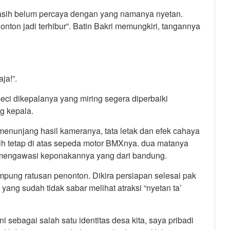
 masih belum percaya dengan yang namanya nyetan.
onton jadi terhibur”. Batin Bakri memungkiri, tangannya
ja!”.
peci dikepalanya yang miring segera diperbaiki
g kepala.
menunjang hasil kameranya, tata letak dan efek cahaya
ih tetap di atas sepeda motor BMXnya. dua matanya
mengawasi keponakannya yang dari bandung.
mpung ratusan penonton. Dikira persiapan selesai pak
ang sudah tidak sabar melihat atraksi “nyetan ta’
ni sebagai salah satu identitas desa kita, saya pribadi