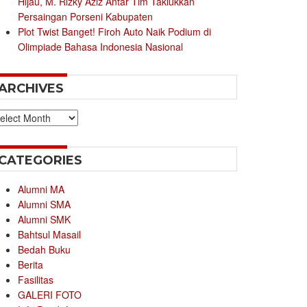
Hijau, M. Rizky Aziz Antar Tim Taklukkan
Persaingan Porseni Kabupaten
Plot Twist Banget! Firoh Auto Naik Podium di
Olimpiade Bahasa Indonesia Nasional
ARCHIVES
chives
CATEGORIES
Alumni MA
Alumni SMA
Alumni SMK
Bahtsul Masail
Bedah Buku
Berita
Fasilitas
GALERI FOTO