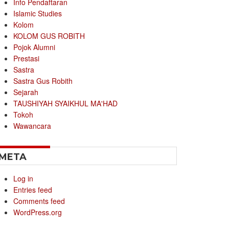
Info Pendaftaran
Islamic Studies
Kolom
KOLOM GUS ROBITH
Pojok Alumni
Prestasi
Sastra
Sastra Gus Robith
Sejarah
TAUSHIYAH SYAIKHUL MA'HAD
Tokoh
Wawancara
META
Log in
Entries feed
Comments feed
WordPress.org