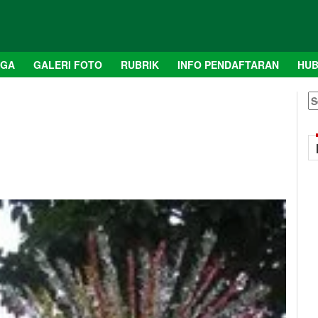
AGA
GALERI FOTO
RUBRIK
INFO PENDAFTARAN
HUB
S
fo