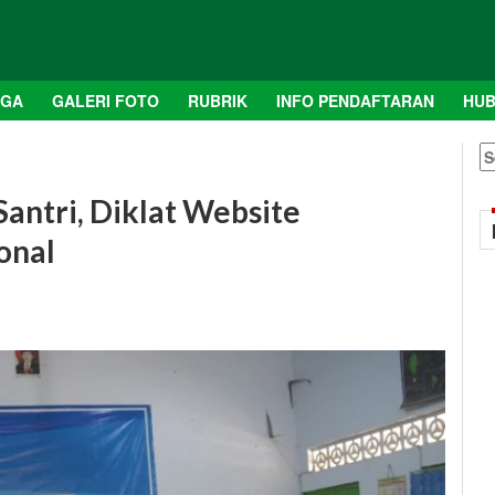
AGA
GALERI FOTO
RUBRIK
INFO PENDAFTARAN
HUB
S
fo
antri, Diklat Website
onal