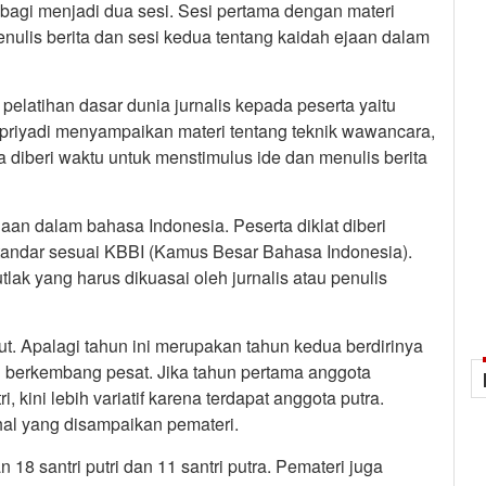
dibagi menjadi dua sesi. Sesi pertama dengan materi
ulis berita dan sesi kedua tentang kaidah ejaan dalam
pelatihan dasar dunia jurnalis kepada peserta yaitu
Supriyadi menyampaikan materi tentang teknik wawancara,
 diberi waktu untuk menstimulus ide dan menulis berita
an dalam bahasa Indonesia. Peserta diklat diberi
tandar sesuai KBBI (Kamus Besar Bahasa Indonesia).
ak yang harus dikuasai oleh jurnalis atau penulis
but. Apalagi tahun ini merupakan tahun kedua berdirinya
g berkembang pesat. Jika tahun pertama anggota
i, kini lebih variatif karena terdapat anggota putra.
hal yang disampaikan pemateri.
gan 18 santri putri dan 11 santri putra. Pemateri juga