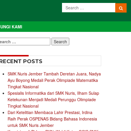
UNGI KAMI
earch
r:
RECENT POSTS
SMK Nuris Jember Tambah Deretan Juara, Nadya
Ayu Boyong Medali Perak Olimpiade Matematika
Tingkat Nasional
Spesialis Informatika dari SMK Nuris, Ilham Sulap
Ketekunan Menjadi Medali Perunggu Olimpiade
Tingkat Nasional
Dari Ketelitian Membaca Lahir Prestasi, Irdina
Raih Perak OSPENAS Bidang Bahasa Indonesia
untuk SMK Nuris Jember