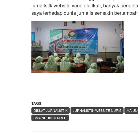
jurnalistik website yang dia ikuti, banyak penge
saya terhadap dunia jurnalis semakin bertamba
TAGS:
DIKLAT JURNALISTIK
JURNALISTIK WEBSITE NURIS
MA UN
SMA NURIS JEMBER