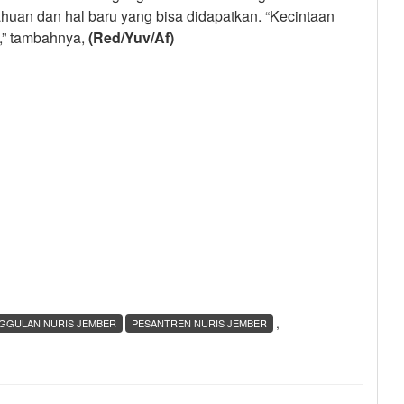
tahuan dan hal baru yang bisa didapatkan. “Kecintaan
h,” tambahnya,
(Red/Yuv
/Af
)
,
GGULAN NURIS JEMBER
PESANTREN NURIS JEMBER