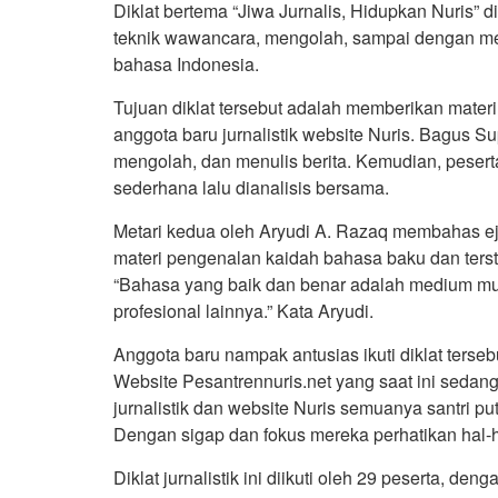
Diklat bertema “Jiwa Jurnalis, Hidupkan Nuris” 
teknik wawancara, mengolah, sampai dengan men
bahasa Indonesia.
Tujuan diklat tersebut adalah memberikan materi 
anggota baru jurnalistik website Nuris. Bagus 
mengolah, dan menulis berita. Kemudian, peserta
sederhana lalu dianalisis bersama.
Metari kedua oleh Aryudi A. Razaq membahas eja
materi pengenalan kaidah bahasa baku dan ters
“Bahasa yang baik dan benar adalah medium mutl
profesional lainnya.” Kata Aryudi.
Anggota baru nampak antusias ikuti diklat terse
Website Pesantrennuris.net yang saat ini sedan
jurnalistik dan website Nuris semuanya santri putr
Dengan sigap dan fokus mereka perhatikan hal-
Diklat jurnalistik ini diikuti oleh 29 peserta, den