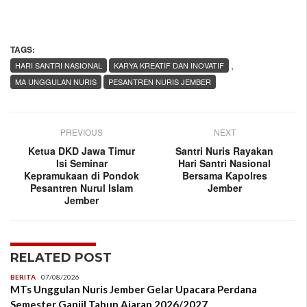
TAGS:
,
HARI SANTRI NASIONAL
KARYA KREATIF DAN INOVATIF
MA UNGGULAN NURIS
PESANTREN NURIS JEMBER
PREVIOUS
NEXT
Ketua DKD Jawa Timur
Santri Nuris Rayakan
Isi Seminar
Hari Santri Nasional
Kepramukaan di Pondok
Bersama Kapolres
Pesantren Nurul Islam
Jember
Jember
RELATED POST
BERITA
07/08/2026
MTs Unggulan Nuris Jember Gelar Upacara Perdana
Semester Ganjil Tahun Ajaran 2026/2027