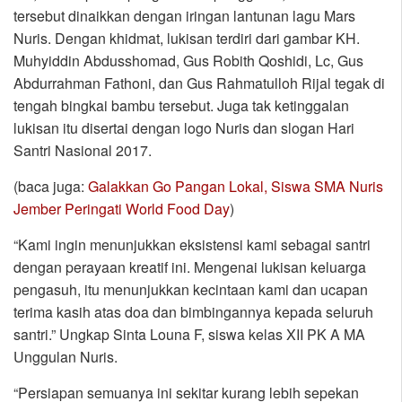
tersebut dinaikkan dengan iringan lantunan lagu Mars
Nuris. Dengan khidmat, lukisan terdiri dari gambar KH.
Muhyiddin Abdusshomad, Gus Robith Qoshidi, Lc, Gus
Abdurrahman Fathoni, dan Gus Rahmatulloh Rijal tegak di
tengah bingkai bambu tersebut. Juga tak ketinggalan
lukisan itu disertai dengan logo Nuris dan slogan Hari
Santri Nasional 2017.
(baca juga:
Galakkan Go Pangan Lokal, Siswa SMA Nuris
Jember Peringati World Food Day
)
“Kami ingin menunjukkan eksistensi kami sebagai santri
dengan perayaan kreatif ini. Mengenai lukisan keluarga
pengasuh, itu menunjukkan kecintaan kami dan ucapan
terima kasih atas doa dan bimbingannya kepada seluruh
santri.” Ungkap Sinta Louna F, siswa kelas XII PK A MA
Unggulan Nuris.
“Persiapan semuanya ini sekitar kurang lebih sepekan