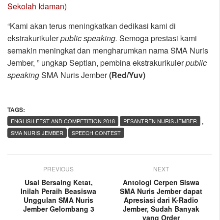
Sekolah Idaman)
“Kami akan terus meningkatkan dedikasi kami di
ekstrakurikuler
public speaking.
Semoga prestasi kami
semakin meningkat dan mengharumkan nama SMA Nuris
Jember, ” ungkap Septian, pembina ekstrakurikuler
public
speaking
SMA Nuris Jember
(Red/Yuv)
TAGS:
,
ENGLISH FEST AND COMPETITION 2018
PESANTREN NURIS JEMBER
SMA NURIS JEMBER
SPEECH CONTEST
PREVIOUS
NEXT
Usai Bersaing Ketat,
Antologi Cerpen Siswa
Inilah Peraih Beasiswa
SMA Nuris Jember dapat
Unggulan SMA Nuris
Apresiasi dari K-Radio
Jember Gelombang 3
Jember, Sudah Banyak
yang Order