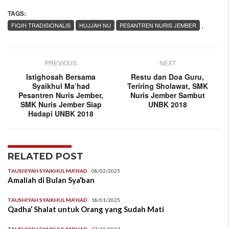
TAGS:
,
FIQIH TRADISIONALIS
HUJJAH NU
PESANTREN NURIS JEMBER
PREVIOUS
NEXT
Istighosah Bersama
Restu dan Doa Guru,
Syaikhul Ma’had
Teriring Sholawat, SMK
Pesantren Nuris Jember,
Nuris Jember Sambut
SMK Nuris Jember Siap
UNBK 2018
Hadapi UNBK 2018
RELATED POST
TAUSHIYAH SYAIKHUL MA'HAD
08/02/2025
Amaliah di Bulan Sya’ban
TAUSHIYAH SYAIKHUL MA'HAD
18/01/2025
Qadha’ Shalat untuk Orang yang Sudah Mati