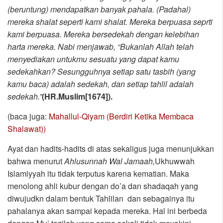
(beruntung) mendapatkan banyak pahala.
(Padahal)
mereka shalat seperti kami shalat. Mereka berpuasa seprti
kami berpuasa. Mereka bersedekah dengan kelebihan
harta mereka. Nabi menjawab, “Bukanlah Allah telah
menyediakan untukmu sesuatu yang dapat kamu
sedekahkan? Sesungguhnya setiap satu tasbih (yang
kamu baca) adalah sedekah, dan setiap tahlil adalah
sedekah.”
(HR.Muslim[1674]).
(baca juga:
Mahallul-Qiyam (Berdiri Ketika Membaca
Shalawat))
Ayat dan hadits-hadits di atas sekaligus juga menunjukkan
bahwa menurut
Ahlusunnah Wal Jamaah,
Ukhuwwah
Islamiyyah itu tidak terputus karena kematian. Maka
menolong ahli kubur dengan do’a dan shadaqah yang
diwujudkn dalam bentuk Tahlilan dan sebagainya itu
pahalanya akan sampai kepada mereka. Hal ini berbeda