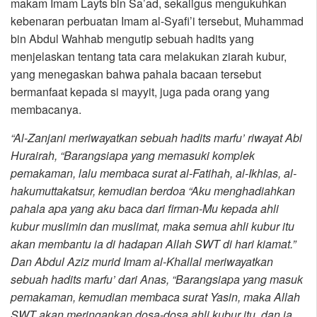
makam Imam Layts bin Sa’ad, sekaligus mengukuhkan
kebenaran perbuatan Imam al-Syafi’i tersebut, Muhammad
bin Abdul Wahhab mengutip sebuah hadits yang
menjelaskan tentang tata cara melakukan ziarah kubur,
yang menegaskan bahwa pahala bacaan tersebut
bermanfaat kepada si mayyit, juga pada orang yang
membacanya.
“Al-Zanjani meriwayatkan sebuah hadits marfu’ riwayat Abi
Hurairah, “Barangsiapa yang memasuki komplek
pemakaman, lalu membaca surat al-Fatihah, al-Ikhlas, al-
hakumuttakatsur, kemudian berdoa “Aku menghadiahkan
pahala apa yang aku baca dari firman-Mu kepada ahli
kubur muslimin dan muslimat, maka semua ahli kubur itu
akan membantu ia di hadapan Allah SWT di hari kiamat.”
Dan Abdul Aziz murid Imam al-Khallal meriwayatkan
sebuah hadits marfu’ dari Anas, “Barangsiapa yang masuk
pemakaman, kemudian membaca surat Yasin, maka Allah
SWT akan meringankan dosa-dosa ahli kubur itu, dan ia