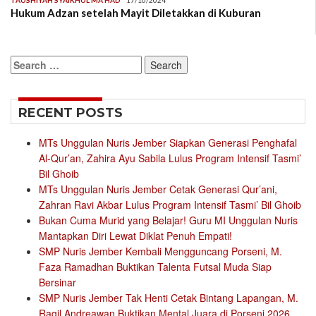
TAUSHIYAH SYAIKHUL MA'HAD
17/10/2024
Hukum Adzan setelah Mayit Diletakkan di Kuburan
Search
for:
RECENT POSTS
MTs Unggulan Nuris Jember Siapkan Generasi Penghafal
Al-Qur’an, Zahira Ayu Sabila Lulus Program Intensif Tasmi’
Bil Ghoib
MTs Unggulan Nuris Jember Cetak Generasi Qur’ani,
Zahran Ravi Akbar Lulus Program Intensif Tasmi’ Bil Ghoib
Bukan Cuma Murid yang Belajar! Guru MI Unggulan Nuris
Mantapkan Diri Lewat Diklat Penuh Empati!
SMP Nuris Jember Kembali Mengguncang Porseni, M.
Faza Ramadhan Buktikan Talenta Futsal Muda Siap
Bersinar
SMP Nuris Jember Tak Henti Cetak Bintang Lapangan, M.
Ragil Andreawan Buktikan Mental Juara di Porseni 2026