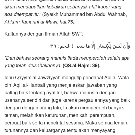
akan mendapatkan kebaikan sebanyak ahli kubur yang
ada ditempat itu.”
(Syaikh Muhammad bin Abdul Wahhab,
Ahkam Tamanni al-Mawt, hal.75).
Kaitannya dengan firman Allah SWT:
)
وَأَنْ لَيْسَ لِلْإِنْسَانِ إِلَّا مَا سَعَى ( النجم : ٣٩
”Dan bahwa seorang manuis tiada memperoleh selain apa
yang telah diusahakannya.
(QS.al-Najm: 39).
Ibnu Qayyim al-Jawziyyah mengutip pendapat Abi al-Wafa
bin ‘Aqil al-Hanbali yang menjelaskan jawaban yang
paling baik tentang ayat ini, bahwa manusia dengan
usahanya sendiri dan juga karena pergaulannya yang baik
dengan dengan orang lain, ia akan memperoleh banyak
teman, melahirkan keturunan, menikahi perempuan,
berbuat baik serta mencintai sesama. Maka semua teman,
turunannya dan keluarganya tentu akan menyayangi