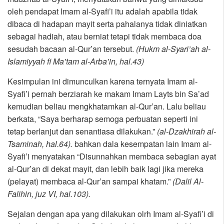
oleh pendapat Imam al-Syafi’i itu adalah apabila tidak
dibaca di hadapan mayit serta pahalanya tidak diniatkan
sebagai hadiah, atau berniat tetapi tidak membaca doa
sesudah bacaan al-Qur’an tersebut.
(Hukm al-Syari’ah al-
Islamiyyah fi Ma’tam al-Arba’in, hal.43)
Kesimpulan ini dimunculkan karena ternyata Imam al-
Syafi’i pernah berziarah ke makam Imam Layts bin Sa’ad
kemudian beliau mengkhatamkan al-Qur’an. Lalu beliau
berkata, “Saya berharap semoga perbuatan seperti ini
tetap berlanjut dan senantiasa dilakukan.”
(al-Dzakhirah al-
Tsaminah, hal.64).
bahkan dala kesempatan lain Imam al-
Syafi’i menyatakan “Disunnahkan membaca sebagian ayat
al-Qur’an di dekat mayit, dan lebih baik lagi jika mereka
(pelayat) membaca al-Qur’an sampai khatam.”
(Dalil Al-
Falihin, juz VI, hal.103).
Sejalan dengan apa yang dilakukan olrh Imam al-Syafi’i di