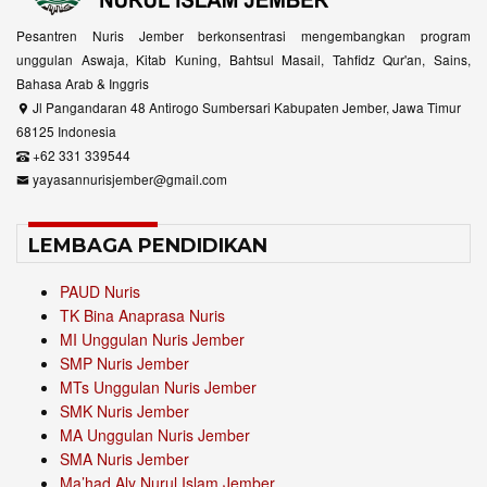
Pesantren Nuris Jember berkonsentrasi mengembangkan program
unggulan Aswaja, Kitab Kuning, Bahtsul Masail, Tahfidz Qur'an, Sains,
Bahasa Arab & Inggris
Jl Pangandaran 48 Antirogo Sumbersari Kabupaten Jember, Jawa Timur
68125 Indonesia
+62 331 339544
yayasannurisjember@gmail.com
LEMBAGA PENDIDIKAN
PAUD Nuris
TK Bina Anaprasa Nuris
MI Unggulan Nuris Jember
SMP Nuris Jember
MTs Unggulan Nuris Jember
SMK Nuris Jember
MA Unggulan Nuris Jember
SMA Nuris Jember
Ma’had Aly Nurul Islam Jember