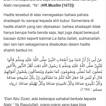
Nabi menjawab, “Ya”.
(
HR.Muslim
[1672])
Hadits tersebut di atas menegaskan bahwa pahala
shadaqah itu sampai kepada ahli kubur. Sementara di
hadits shahih yang lain dijelaskan bahwa shadaqah tidak
hanya berupa harta benda saja, tapi juga dapat berwujud
bacaan dzikir seperti kalimat
La Ilaha ilallah, subhanallah,
dan lain-lain sebagaimana disebutkan dalam hadits
shahih berikut ini:
عَنْ أَبِي ذَرٍّ أَنَّ نَاسًا مِنْ أَصْحَابِ النَّبِيِّ صَلَّى اللَّهُ عَلَيْهِ وَسَلَّمَ قَالُوا
لِلنَّبِيِّ صَلَّى اللَّهُ عَلَيْهِ وَسَلَّمَ يَا رَسُولَ اللَّهِ ذَهَبَ أَهْلُ الدُّثُورِ بِالْأُجُورِ
يُصَلُّونَ كَمَا نُصَلِّي وَيَصُومُونَ كَمَا نَصُومُ وَيَتَصَدَّقُونَ بِفُضُولِ أَمْوَالِهِمْ
قَالَ أَوَ لَيْسَ قَدْ جَعَلَ اللَّهُ لَكُمْ مَا تَصَّدَّقُونَ إِنَّ بِكُلِّ تَسْبِيحَةٍ صَدَقَةً
وَكُلِّ تَكْبِيرَةٍ صَدَقَةً وَكُلِّ تَحْمِيدَةٍ صَدَقَةً وَكُلِّ تَهْلِيلَةٍ صَدَقَةً. (رواه
)
مسلم : ١٦٧٤
“Dari Abu Dzarr, ada beberapa sahabat berkata kepada
Nabi “ Ya Rasulullah, orang-orang yang kaya bisa