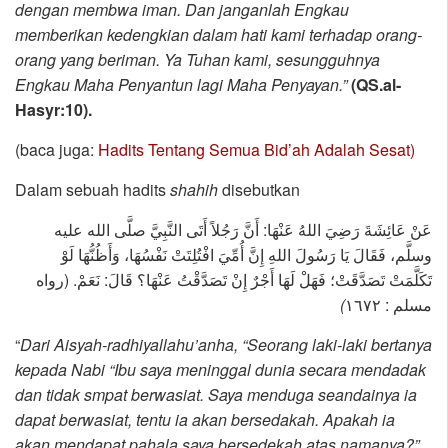
dengan membwa iman. Dan janganlah Engkau
memberikan kedengkian dalam hati kami terhadap orang-
orang yang beriman. Ya Tuhan kami, sesungguhnya
Engkau Maha Penyantun lagi Maha Penyayan.”
(QS.al-
Hasyr:10).
(baca juga:
Hadits Tentang Semua Bid’ah Adalah Sesat)
Dalam sebuah hadits
shahih
disebutkan
عَنْ عَائِشَةَ رَضِيَ اللهُ عَنْهَا: أَنَّ رَجُلاً أَتَى النَّبِيَّ صلَّى الله عليه
وسلَّم، فَقَالَ يَا رَسُولَ اللهِ إِنَّ أُمِّيَ افْتُلِتَتْ نَفْسُهَا، وَأَظُنُّهَا لَوْ
تَكَلَّمَتْ تَصَدَّقَتْ؛ فَهَلْ لَهَا أَجْرٌ إِنْ تَصَدَّقْتُ عَنْهَا؟ قَالَ: نَعَمْ. (رواه
)
مسلم : ١٦٧٢
“
Dari Aisyah-radhiyallahu’anha, “Seorang laki-laki bertanya
kepada Nabi “Ibu saya meninggal dunia secara mendadak
dan tidak smpat berwasiat.
Saya menduga seandainya ia
dapat berwasiat, tentu ia akan bersedakah. Apakah ia
akan mendapat pahala saya bersedekah atas namanya?”