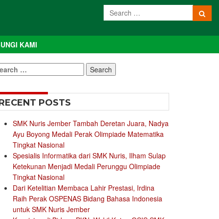
UNGI KAMI
earch
r:
RECENT POSTS
SMK Nuris Jember Tambah Deretan Juara, Nadya
Ayu Boyong Medali Perak Olimpiade Matematika
Tingkat Nasional
Spesialis Informatika dari SMK Nuris, Ilham Sulap
Ketekunan Menjadi Medali Perunggu Olimpiade
Tingkat Nasional
Dari Ketelitian Membaca Lahir Prestasi, Irdina
Raih Perak OSPENAS Bidang Bahasa Indonesia
untuk SMK Nuris Jember