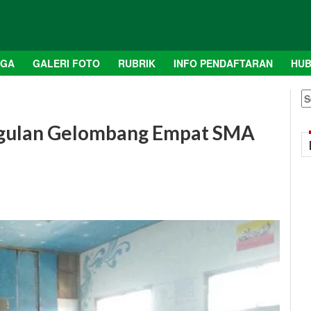
AGA
GALERI FOTO
RUBRIK
INFO PENDAFTARAN
HUB
S
fo
nggulan Gelombang Empat SMA