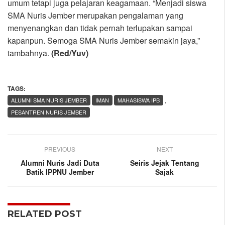
umum tetapi juga pelajaran keagamaan. “Menjadi siswa
SMA Nuris Jember merupakan pengalaman yang
menyenangkan dan tidak pernah terlupakan sampai
kapanpun. Semoga SMA Nuris Jember semakin jaya,”
tambahnya.
(Red/Yuv)
TAGS:
,
ALUMNI SMA NURIS JEMBER
IMAN
MAHASISWA IPB
PESANTREN NURIS JEMBER
PREVIOUS
NEXT
Alumni Nuris Jadi Duta
Seiris Jejak Tentang
Batik IPPNU Jember
Sajak
RELATED POST