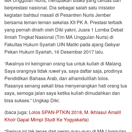
MA Unggulan Nuris, merupakan siswa yang cerdas dan
berprestasi nasional. Dia sebagai salah satu inisiator
kegiatan bahtsul masail di Pesantren Nuris Jember
bersama teman-teman sekelas XII PK A. Prestasi terbaik
yang pernah diraih oleh Diki yakni, Juara 1 Lomba Debat
Ilmiah Tingkat Nasional (Tim MA Unggulan Nuris) di
Fakultas Hukum Syariah UIN Maliki pada ajang Gebyar
Pekan Hukum Syariah, 16 Desembar 2017 lalu.
“Awalnya ini keinginan orang tua untuk kuliah di Malang.
Saya orangnya tidak
ruwet
ya, saya daftar saja, prodinya
Pendidikan Bahasa Arab, dan alhamdulillah lolos.
Rasanya senang sekali bisa menyenangkan hati orang tua
saya, semoga jalan saya ketika kuliah dimudahkan dan
bisa sukses.” Ungkap Diki.
(baca juga:
Lolos SPAN-PTKIN 2018, M. Ikhlasul Amalil
Khoir Gapai Mimpi Studi Ke Yogyakarta
)
“Semua ini tak lepas dari peran guru-guru di MA Unggulan