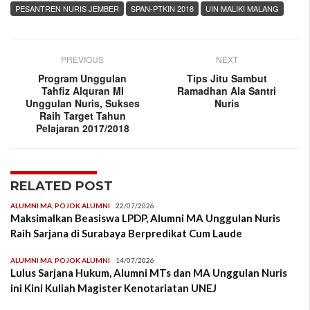
PESANTREN NURIS JEMBER
SPAN-PTKIN 2018
UIN MALIKI MALANG
PREVIOUS
NEXT
Program Unggulan
Tips Jitu Sambut
Tahfiz Alquran MI
Ramadhan Ala Santri
Unggulan Nuris, Sukses
Nuris
Raih Target Tahun
Pelajaran 2017/2018
RELATED POST
ALUMNI MA
,
POJOK ALUMNI
22/07/2026
Maksimalkan Beasiswa LPDP, Alumni MA Unggulan Nuris
Raih Sarjana di Surabaya Berpredikat Cum Laude
ALUMNI MA
,
POJOK ALUMNI
14/07/2026
Lulus Sarjana Hukum, Alumni MTs dan MA Unggulan Nuris
ini Kini Kuliah Magister Kenotariatan UNEJ