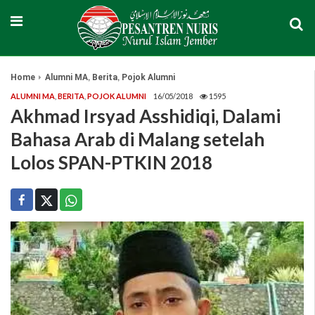
,
,
Home
Alumni MA
Berita
Pojok Alumni
ALUMNI MA
,
BERITA
,
POJOK ALUMNI
16/05/2018
1595
Akhmad Irsyad Asshidiqi, Dalami
Bahasa Arab di Malang setelah
Lolos SPAN-PTKIN 2018