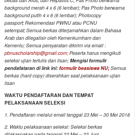
bebas dari Aids, dan Hepatitis C;
Pas Photo berwarna
background merah 4 x 6 (6 lembar);
Pas Photo berwarna
background putih 4 x 6 (6 lembar);
Photocopy
passport;
Rekomendasi PWNU atau PCNU
setempat;
Semua berkas diterjamahkan dalam Bahasa
Arab dan dilegalisir oleh Kemenkumham dan
Kemenlu;
Semua persyaratan dikirim via email :
pbnuscholarship@gmail.com;
Peserta harus mengikuti
seleksi ujian tertulis dan lisan;
Mengisi formulir
pendafataran di link ini:
formulir beasiswa NU;
Semua
berkas (hard copy) diserahkan saat pelaksanaan ujian
lisan
WAKTU PENDAFTARAN DAN TEMPAT
PELAKSANAAN SELEKSI
1. Pendaftaran melalui email tanggal 23 Mei – 30 Mei 2018
2. Waktu pelaksanaan seleksi:
Seleksi berkas
dilakasnakan pada tanggal 22 Mei – 22 Juni