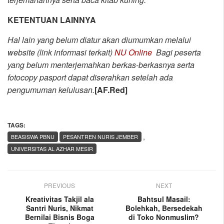
KETENTUAN LAINNYA
Hal lain yang belum diatur akan diumumkan melalui
website (link informasi terkait)
NU Online
Bagi peserta
yang belum menterjemahkan berkas-berkasnya serta
fotocopy pasport dapat diserahkan setelah ada
pengumuman kelulusan.
[AF.Red]
TAGS:
,
BEASISWA PBNU
PESANTREN NURIS JEMBER
UNIVERSITAS AL AZHAR MESIR
PREVIOUS
NEXT
Kreativitas Takjil ala
Bahtsul Masail:
Santri Nuris, Nikmat
Bolehkah, Bersedekah
Bernilai Bisnis Boga
di Toko Nonmuslim?