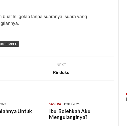
n buat ini gelap tanpa suaranya. suara yang
gilannya.
,
IS JEMBER
NEXT
Rinduku
2025
SASTRA
12/08/2025
alahnya Untuk
Ibu, Bolehkah Aku
Mengulanginya?