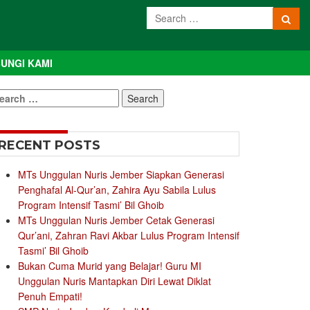
UNGI KAMI
earch
r:
RECENT POSTS
MTs Unggulan Nuris Jember Siapkan Generasi
Penghafal Al-Qur’an, Zahira Ayu Sabila Lulus
Program Intensif Tasmi’ Bil Ghoib
MTs Unggulan Nuris Jember Cetak Generasi
Qur’ani, Zahran Ravi Akbar Lulus Program Intensif
Tasmi’ Bil Ghoib
Bukan Cuma Murid yang Belajar! Guru MI
Unggulan Nuris Mantapkan Diri Lewat Diklat
Penuh Empati!