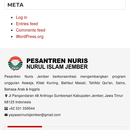
META
Log in
Entries feed
Comments feed
WordPress.org
Pesantren Nuris Jember berkonsentrasi mengembangkan program
unggulan Aswaja, Kitab Kuning, Bahtsul Masail, Tahfidz Qur'an, Sains,
Bahasa Arab & Inggris
Jl Pangandaran 48 Antirogo Sumbersari Kabupaten Jember, Jawa Timur
68125 Indonesia
+62 331 339544
yayasannurisjember@gmail.com