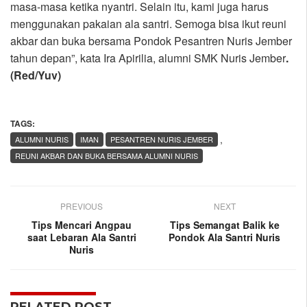
masa-masa ketika nyantri. Selain itu, kami juga harus
menggunakan pakaian ala santri. Semoga bisa ikut reuni
akbar dan buka bersama Pondok Pesantren Nuris Jember
tahun depan”, kata Ira Apirilia, alumni SMK Nuris Jember
.
(Red/Yuv)
TAGS:
,
ALUMNI NURIS
IMAN
PESANTREN NURIS JEMBER
REUNI AKBAR DAN BUKA BERSAMA ALUMNI NURIS
PREVIOUS
NEXT
Tips Mencari Angpau
Tips Semangat Balik ke
saat Lebaran Ala Santri
Pondok Ala Santri Nuris
Nuris
RELATED POST