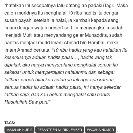
“hafalkan ini secepatnya lalu datanglah padaku lagi.” Maka
calon muridnya itu menghafal 10 ribu hadits itu dengan
susah payah, setelah ia hafal, ia kembali kepada sang
Imam dengan wajah berseri-seri, ia menyangka ia sudah
menjadi Mufti atau menyandang gelar Muhaddits, sudah
pantas menjadi murid Imam Ahmad bin Hambal, maka
Imam Ahmad berkata,
“10 ribu hadits yang kau hafalkan itu
kesemuanya adalah hadits palsu…, hadits yang tak
dipakai, aku hanya menyuruhmu menghafal semua itu
sekedar untuk mempertajam hafalanmu dan sebagai
latihan, sebab bilai kau salah ya tak apa-apa karena
semua hadits itu adalah hadits palsu, ini hanya sekedar
latihan saja, dan kau belum menghafal satu hadits
Rasulullah Saw pun!”
TAGS:
,
MAJALAH NURIS
PESANTREN NURIS JEMBER
WACANA HUMOR