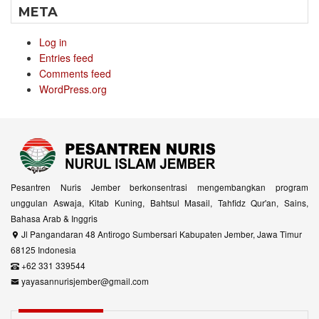
META
Log in
Entries feed
Comments feed
WordPress.org
Pesantren Nuris Jember berkonsentrasi mengembangkan program
unggulan Aswaja, Kitab Kuning, Bahtsul Masail, Tahfidz Qur'an, Sains,
Bahasa Arab & Inggris
Jl Pangandaran 48 Antirogo Sumbersari Kabupaten Jember, Jawa Timur
68125 Indonesia
+62 331 339544
yayasannurisjember@gmail.com