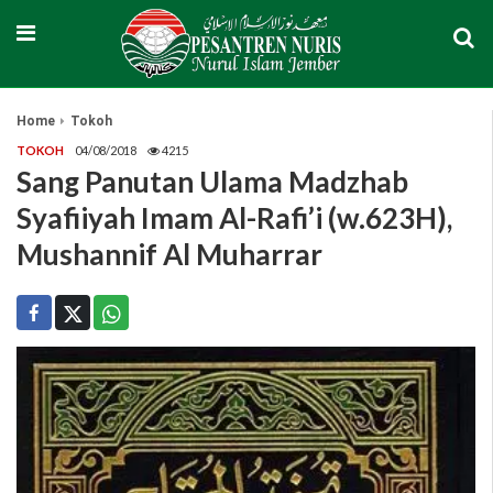
Home
Tokoh
TOKOH
04/08/2018
4215
Sang Panutan Ulama Madzhab
Syafiiyah Imam Al-Rafi’i (w.623H),
Mushannif Al Muharrar