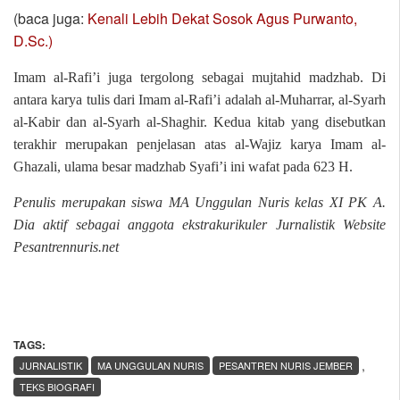
(baca juga:
Kenali Lebih Dekat Sosok Agus Purwanto,
D.Sc.)
Imam al-Rafi’i juga tergolong sebagai mujtahid madzhab. Di
antara karya tulis dari Imam al-Rafi’i adalah al-Muharrar, al-Syarh
al-Kabir dan al-Syarh al-Shaghir. Kedua kitab yang disebutkan
terakhir merupakan penjelasan atas al-Wajiz karya Imam al-
Ghazali, ulama besar madzhab Syafi’i ini wafat pada 623 H.
Penulis merupakan siswa MA Unggulan Nuris kelas XI PK A.
Dia aktif sebagai anggota ekstrakurikuler Jurnalistik Website
Pesantrennuris.net
TAGS:
,
JURNALISTIK
MA UNGGULAN NURIS
PESANTREN NURIS JEMBER
TEKS BIOGRAFI