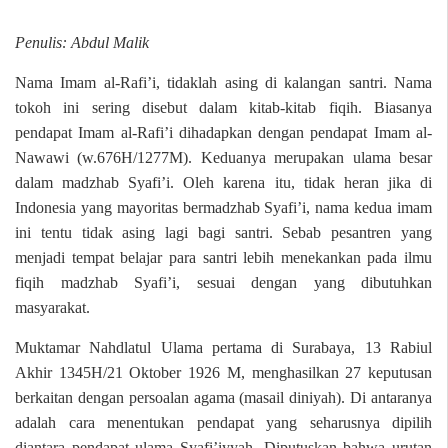
Penulis: Abdul Malik
Nama Imam al-Rafi’i, tidaklah asing di kalangan santri. Nama
tokoh ini sering disebut dalam kitab-kitab fiqih. Biasanya
pendapat Imam al-Rafi’i dihadapkan dengan pendapat Imam al-
Nawawi (w.676H/1277M). Keduanya merupakan ulama besar
dalam madzhab Syafi’i. Oleh karena itu, tidak heran jika di
Indonesia yang mayoritas bermadzhab Syafi’i, nama kedua imam
ini tentu tidak asing lagi bagi santri. Sebab pesantren yang
menjadi tempat belajar para santri lebih menekankan pada ilmu
fiqih madzhab Syafi’i, sesuai dengan yang dibutuhkan
masyarakat.
Muktamar Nahdlatul Ulama pertama di Surabaya, 13 Rabiul
Akhir 1345H/21 Oktober 1926 M, menghasilkan 27 keputusan
berkaitan dengan persoalan agama (masail diniyah). Di antaranya
adalah cara menentukan pendapat yang seharusnya dipilih
diantara pendapat ulama Syafi’iyyah. Diputuskan bahwa urutan