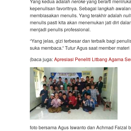
Yang kedua adalah
neroke
yang berarti meniruk
kepenulisan favoritnya. Sebagai langkah awala
membiasakan menulis. Yang terakhir adalah
nul
menulis pasti kita akan menemukan jati diri dala
menjadi penulis professional.
“Yang jelas, gizi terbesar dan terbaik bagi penu
suka membaca.” Tutur Agus saat member materi s
(baca juga:
Apresiasi Peneliti Litbang Agama Se
foto bersama Agus Iswanto dan Achmad Faizal be