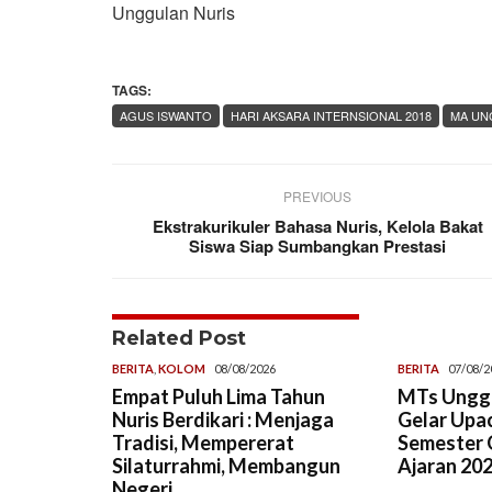
Unggulan Nuris
TAGS:
AGUS ISWANTO
HARI AKSARA INTERNSIONAL 2018
MA UN
PREVIOUS
Ekstrakurikuler Bahasa Nuris, Kelola Bakat
Siswa Siap Sumbangkan Prestasi
Related Post
BERITA
,
KOLOM
08/08/2026
BERITA
07/08/2
Empat Puluh Lima Tahun
MTs Unggu
Nuris Berdikari : Menjaga
Gelar Upa
Tradisi, Mempererat
Semester G
Silaturrahmi, Membangun
Ajaran 20
Negeri