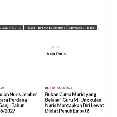
,
GGULAN NURIS
PESANTREN NURIS JEMBER
SEMINAR LITERASI
NEXT
Kain Putih
026
BERITA
06/08/2026
lan Nuris Jember
Bukan Cuma Murid yang
cara Perdana
Belajar! Guru MI Unggulan
anjil Tahun
Nuris Mantapkan Diri Lewat
26/2027
Diklat Penuh Empati!