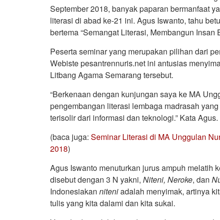
September 2018, banyak paparan bermanfaat ya
literasi di abad ke-21 ini. Agus Iswanto, tahu b
bertema “Semangat Literasi, Membangun Insan Bi
Peserta seminar yang merupakan pilihan dari pen
Webiste pesantrennuris.net ini antusias menyima
Litbang Agama Semarang tersebut.
“Berkenaan dengan kunjungan saya ke MA Unggu
pengembangan literasi lembaga madrasah yang b
terisolir dari informasi dan teknologi.” Kata Agus.
(baca juga:
Seminar Literasi di MA Unggulan Nur
2018
)
Agus Iswanto menuturkan jurus ampuh melatih k
disebut dengan 3 N yakni,
Niteni, Neroke
, dan
Nu
Indonesiakan
niteni
adalah menyimak, artinya k
tulis yang kita dalami dan kita sukai.