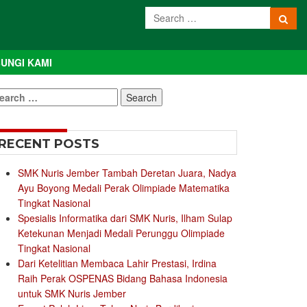
UNGI KAMI
earch
r:
RECENT POSTS
SMK Nuris Jember Tambah Deretan Juara, Nadya
Ayu Boyong Medali Perak Olimpiade Matematika
Tingkat Nasional
Spesialis Informatika dari SMK Nuris, Ilham Sulap
Ketekunan Menjadi Medali Perunggu Olimpiade
Tingkat Nasional
Dari Ketelitian Membaca Lahir Prestasi, Irdina
Raih Perak OSPENAS Bidang Bahasa Indonesia
untuk SMK Nuris Jember