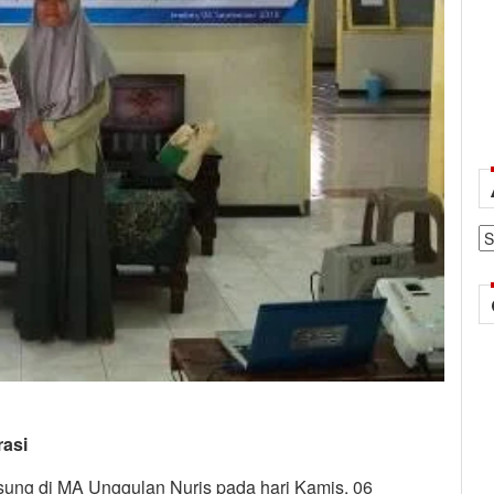
Ar
rasi
gsung di MA Unggulan Nuris pada hari Kamis, 06