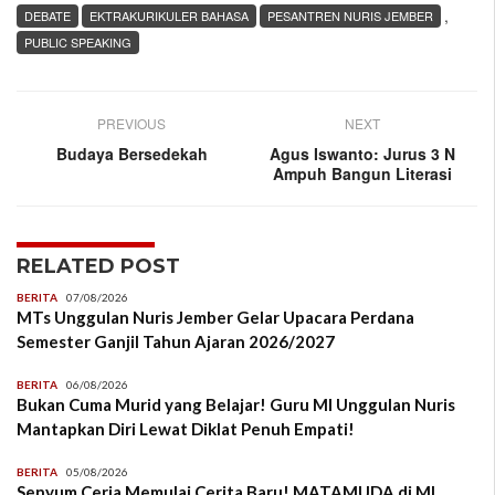
,
DEBATE
EKTRAKURIKULER BAHASA
PESANTREN NURIS JEMBER
PUBLIC SPEAKING
PREVIOUS
NEXT
Budaya Bersedekah
Agus Iswanto: Jurus 3 N
Ampuh Bangun Literasi
RELATED POST
BERITA
07/08/2026
MTs Unggulan Nuris Jember Gelar Upacara Perdana
Semester Ganjil Tahun Ajaran 2026/2027
BERITA
06/08/2026
Bukan Cuma Murid yang Belajar! Guru MI Unggulan Nuris
Mantapkan Diri Lewat Diklat Penuh Empati!
BERITA
05/08/2026
Senyum Ceria Memulai Cerita Baru! MATAMUDA di MI