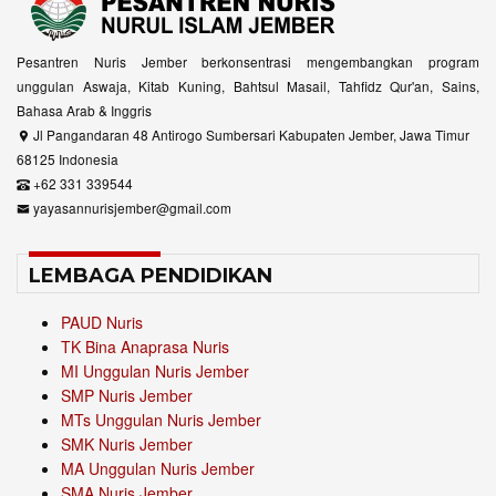
Pesantren Nuris Jember berkonsentrasi mengembangkan program
unggulan Aswaja, Kitab Kuning, Bahtsul Masail, Tahfidz Qur'an, Sains,
Bahasa Arab & Inggris
Jl Pangandaran 48 Antirogo Sumbersari Kabupaten Jember, Jawa Timur
68125 Indonesia
+62 331 339544
yayasannurisjember@gmail.com
LEMBAGA PENDIDIKAN
PAUD Nuris
TK Bina Anaprasa Nuris
MI Unggulan Nuris Jember
SMP Nuris Jember
MTs Unggulan Nuris Jember
SMK Nuris Jember
MA Unggulan Nuris Jember
SMA Nuris Jember