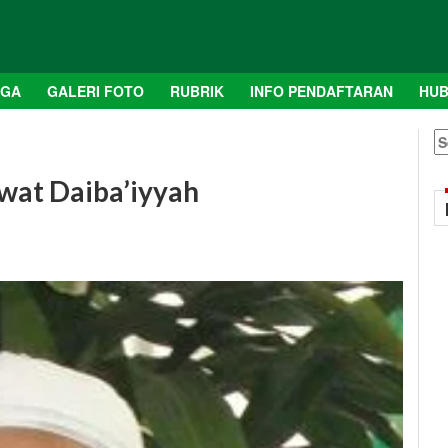
AGA
GALERI FOTO
RUBRIK
INFO PENDAFTARAN
HUB
S
fo
wat Daiba’iyyah