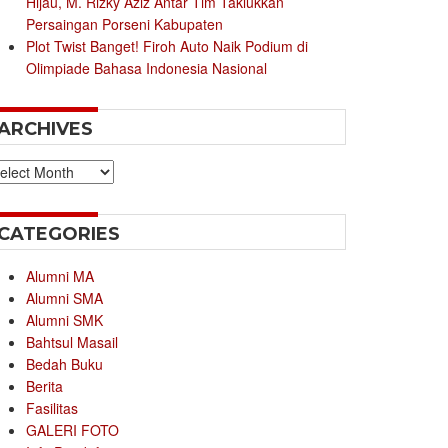
Hijau, M. Rizky Aziz Antar Tim Taklukkan
Persaingan Porseni Kabupaten
Plot Twist Banget! Firoh Auto Naik Podium di
Olimpiade Bahasa Indonesia Nasional
ARCHIVES
chives
CATEGORIES
Alumni MA
Alumni SMA
Alumni SMK
Bahtsul Masail
Bedah Buku
Berita
Fasilitas
GALERI FOTO