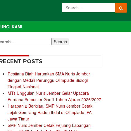
UNGI KAMI
earch
r:
RECENT POSTS
Restiana Diah Harumkan SMA Nuris Jember
dengan Medali Perunggu Olimpiade Biologi
Tingkat Nasional
MTs Unggulan Nuris Jember Gelar Upacara
Perdana Semester Ganjil Tahun Ajaran 2026/2027
Harapan 2 Berkilau, SMP Nuris Jember Cetak
Jejak Gemilang Raden Ihdal di Olimpiade IPA
Jawa Timur
SMP Nuris Jember Cetak Pejuang Lapangan