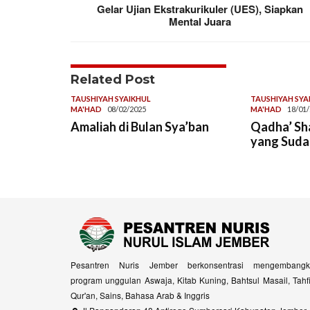
Gelar Ujian Ekstrakurikuler (UES), Siapkan
Mental Juara
Related Post
TAUSHIYAH SYAIKHUL
TAUSHIYAH SYA
MA'HAD
08/02/2025
MA'HAD
18/01
Amaliah di Bulan Sya’ban
Qadha’ Sh
yang Suda
Pesantren Nuris Jember berkonsentrasi mengembangk
program unggulan Aswaja, Kitab Kuning, Bahtsul Masail, Tahf
Qur'an, Sains, Bahasa Arab & Inggris