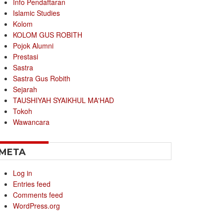
Info Pendaftaran
Islamic Studies
Kolom
KOLOM GUS ROBITH
Pojok Alumni
Prestasi
Sastra
Sastra Gus Robith
Sejarah
TAUSHIYAH SYAIKHUL MA'HAD
Tokoh
Wawancara
META
Log in
Entries feed
Comments feed
WordPress.org