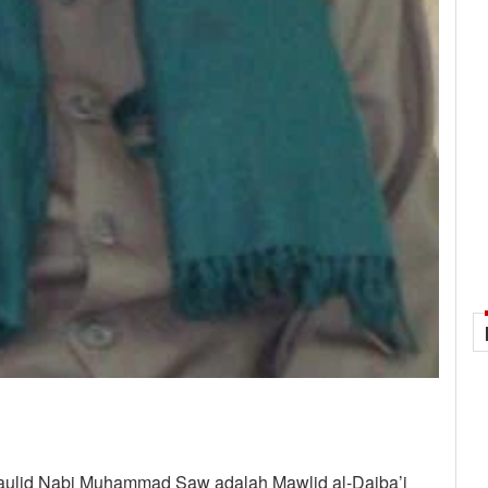
aulid Nabi Muhammad Saw adalah Mawlid al-Daiba’i