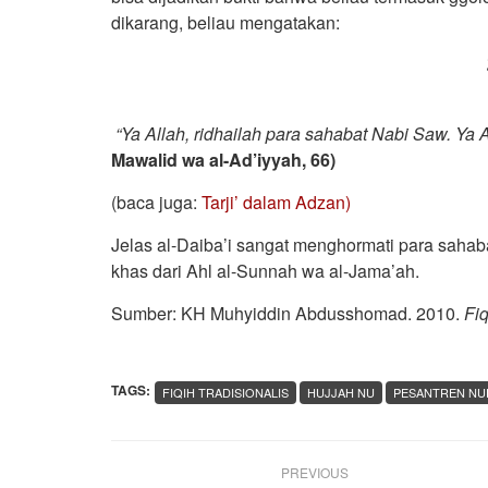
dikarang, beliau mengatakan:
“Ya Allah, ridhailah para sahabat Nabi Saw. Y
Mawalid wa al-Ad’iyyah, 66)
(baca juga:
Tarji’ dalam Adzan)
Jelas al-Daiba’i sangat menghormati para saha
khas dari Ahl al-Sunnah wa al-Jama’ah.
Sumber: KH Muhyiddin Abdusshomad. 2010.
Fiq
TAGS:
FIQIH TRADISIONALIS
HUJJAH NU
PESANTREN NU
PREVIOUS