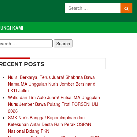
UNGI KAMI
earch
r:
RECENT POSTS
Nulis, Berkarya, Terus Juara! Shabrina Bawa
Nama MA Unggulan Nuris Jember Bersinar di
LKTI Jatim
Wafiq dan Tim Auto Juara! Futsal MA Unggulan
Nuris Jember Bawa Pulang Trofi PORSENI UIJ
2026
SMK Nuris Bangga! Kepemimpinan dan
Ketekunan Antar Desta Raih Perak OSPAN
Nasional Bidang PKN