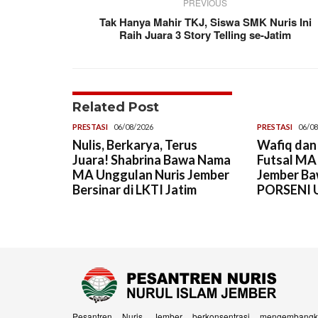
PREVIOUS
Tak Hanya Mahir TKJ, Siswa SMK Nuris Ini
Raih Juara 3 Story Telling se-Jatim
Related Post
PRESTASI
06/08/2026
PRESTASI
06/08
Nulis, Berkarya, Terus
Wafiq dan
Juara! Shabrina Bawa Nama
Futsal MA
MA Unggulan Nuris Jember
Jember Ba
Bersinar di LKTI Jatim
PORSENI U
Pesantren Nuris Jember berkonsentrasi mengembangk