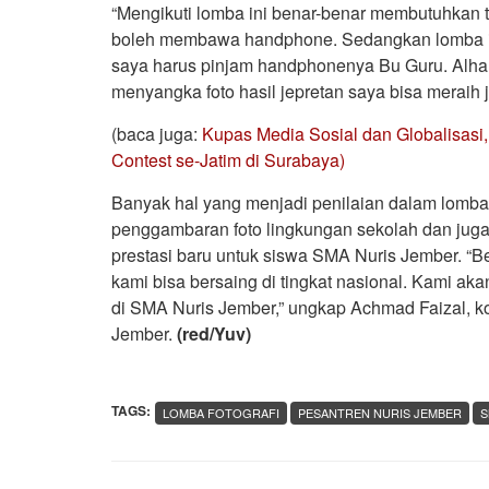
“Mengikuti lomba ini benar-benar membutuhkan t
boleh membawa handphone. Sedangkan lomba i
saya harus pinjam handphonenya Bu Guru. Alhamdu
menyangka foto hasil jepretan saya bisa meraih j
(baca juga:
Kupas Media Sosial dan Globalisas
Contest se-Jatim di Surabaya)
Banyak hal yang menjadi penilaian dalam lomba i
penggambaran foto lingkungan sekolah dan juga
prestasi baru untuk siswa SMA Nuris Jember. “Be
kami bisa bersaing di tingkat nasional. Kami ak
di SMA Nuris Jember,” ungkap Achmad Faizal, ko
Jember.
(red/Yuv)
TAGS:
LOMBA FOTOGRAFI
PESANTREN NURIS JEMBER
S