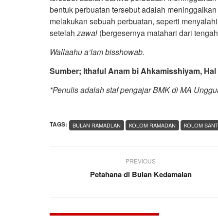
bentuk perbuatan tersebut adalah meninggalkan k
melakukan sebuah perbuatan, seperti menyalah
setelah
zawal
(bergesernya matahari dari tengah
Wallaahu a’lam bisshowab
.
Sumber; Ithaful Anam bi Ahkamisshiyam, Hal
*Penulis adalah staf pengajar BMK di MA Unggu
TAGS:
BULAN RAMADLAN
KOLOM RAMADAN
KOLOM SANT
PREVIOUS
Petahana di Bulan Kedamaian