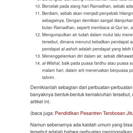
Bercelak pada siang hari Ramadhan, sebab ad
Berdiam, sebab akan menjadi penyebab hilangn
sebagainya. Dengan demikian sangat dianjurka
bulan Ramadhan, seperti membaca al-Qur’an, a
Mengumpulkan air ludah dalam mulut lalu mene
tersebut, dimana menurut kebalikan pendapat
a
pendapat
al-ashoh
adalah pendapat yang lebih 
Menenggelamkan diri dalam air, sebab dikhawat
al-Wishal
, baik pada puasa fardhu atau puasa 
malam hari, dalam arti meneruskan berpuasa 
tahrim
.
Demikianlah sebagian dari perbuatan-perbuata
banyaknya bentuk-bentuk kemakruhan tersebut
artikel ini.
(baca juga:
Pendidikan Pesantren Terobosan Jit
Namun sebenarnya ada kaidah umum yang bisa 
tersebut adalah bahwa perbuatan meninggalkan 