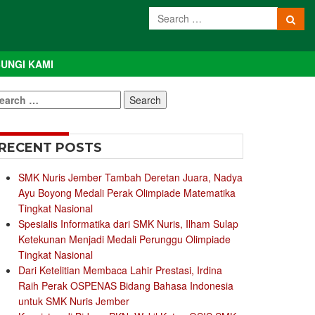
UNGI KAMI
earch
r:
RECENT POSTS
SMK Nuris Jember Tambah Deretan Juara, Nadya
Ayu Boyong Medali Perak Olimpiade Matematika
Tingkat Nasional
Spesialis Informatika dari SMK Nuris, Ilham Sulap
Ketekunan Menjadi Medali Perunggu Olimpiade
Tingkat Nasional
Dari Ketelitian Membaca Lahir Prestasi, Irdina
Raih Perak OSPENAS Bidang Bahasa Indonesia
untuk SMK Nuris Jember