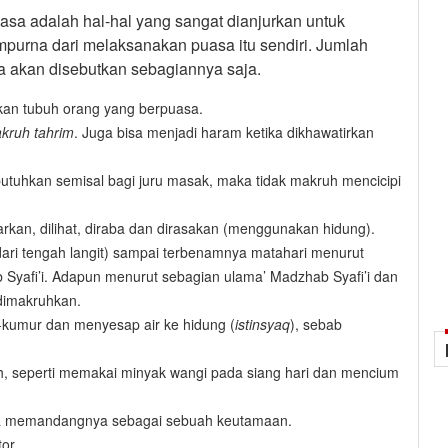
a adalah hal-hal yang sangat dianjurkan untuk
purna dari melaksanakan puasa itu sendiri. Jumlah
a akan disebutkan sebagiannya saja.
n tubuh orang yang berpuasa.
kruh tahrim
. Juga bisa menjadi haram ketika dikhawatirkan
utuhkan semisal bagi juru masak, maka tidak makruh mencicipi
kan, dilihat, diraba dan dirasakan (menggunakan hidung).
ari tengah langit) sampai terbenamnya matahari menurut
Syafi’i. Adapun menurut sebagian ulama’ Madzhab Syafi’i dan
dimakruhkan.
-kumur dan menyesap air ke hidung (
istinsyaq
), sebab
, seperti memakai minyak wangi pada siang hari dan mencium
ta memandangnya sebagai sebuah keutamaan.
or.