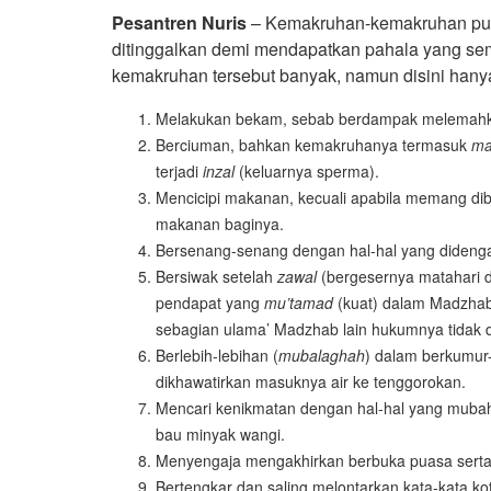
Pesantren Nuris
– Kemakruhan-kemakruhan puas
ditinggalkan demi mendapatkan pahala yang sem
kemakruhan tersebut banyak, namun disini hany
Melakukan bekam, sebab berdampak melemahka
Berciuman, bahkan kemakruhanya termasuk
ma
terjadi
inzal
(keluarnya sperma).
Mencicipi makanan, kecuali apabila memang dib
makanan baginya.
Bersenang-senang dengan hal-hal yang didengar
Bersiwak setelah
zawal
(bergesernya matahari d
pendapat yang
mu’tamad
(kuat) dalam Madzhab 
sebagian ulama’ Madzhab lain hukumnya tidak 
Berlebih-lebihan (
mubalaghah
) dalam berkumur
dikhawatirkan masuknya air ke tenggorokan.
Mencari kenikmatan dengan hal-hal yang mubah
bau minyak wangi.
Menyengaja mengakhirkan berbuka puasa ser
Bertengkar dan saling melontarkan kata-kata kot