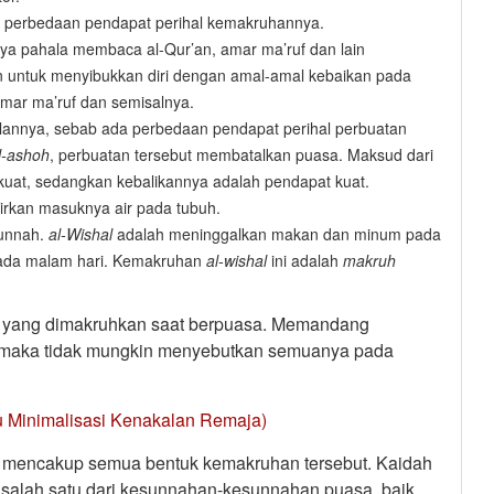
a perbedaan pendapat perihal kemakruhannya.
ya pahala membaca al-Qur’an, amar ma’ruf dan lain
n untuk menyibukkan diri dengan amal-amal kebaikan pada
mar ma’ruf dan semisalnya.
lannya, sebab ada perbedaan pendapat perihal perbuatan
l-ashoh
, perbuatan tersebut membatalkan puasa. Maksud dari
kuat, sedangkan kebalikannya adalah pendapat kuat.
irkan masuknya air pada tubuh.
sunnah.
al-Wishal
adalah meninggalkan makan dan minum pada
pada malam hari. Kemakruhan
al-wishal
ini adalah
makruh
n yang dimakruhkan saat berpuasa. Memandang
, maka tidak mungkin menyebutkan semuanya pada
u Minimalisasi Kenakalan Remaja)
mencakup semua bentuk kemakruhan tersebut. Kaidah
salah satu dari kesunnahan-kesunnahan puasa, baik