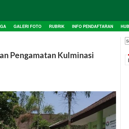
AGA
GALERI FOTO
RUBRIK
INFO PENDAFTARAN
HUB
S
fo
kan Pengamatan Kulminasi