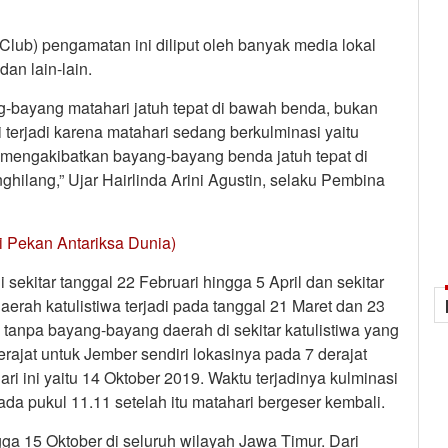
lub) pengamatan ini diliput oleh banyak media lokal
an lain-lain.
g-bayang matahari jatuh tepat di bawah benda, bukan
terjadi karena matahari sedang berkulminasi yaitu
g mengakibatkan bayang-bayang benda jatuh tepat di
ghilang,” Ujar Hairlinda Arini Agustin, selaku Pembina
i Pekan Antariksa Dunia)
i sekitar tanggal 22 Februari hingga 5 April dan sekitar
aerah katulistiwa terjadi pada tanggal 21 Maret dan 23
tanpa bayang-bayang daerah di sekitar katulistiwa yang
erajat untuk Jember sendiri lokasinya pada 7 derajat
ari ini yaitu 14 Oktober 2019. Waktu terjadinya kulminasi
pada pukul 11.11 setelah itu matahari bergeser kembali.
ga 15 Oktober di seluruh wilayah Jawa Timur. Dari