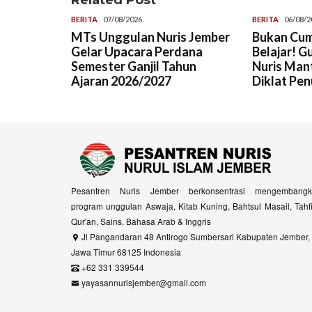
BERITA
07/08/2026
BERITA
06/08/2
MTs Unggulan Nuris Jember
Bukan Cum
Gelar Upacara Perdana
Belajar! G
Semester Ganjil Tahun
Nuris Man
Ajaran 2026/2027
Diklat Pen
Pesantren Nuris Jember berkonsentrasi mengembangk
program unggulan Aswaja, Kitab Kuning, Bahtsul Masail, Tahf
Qur'an, Sains, Bahasa Arab & Inggris
Jl Pangandaran 48 Antirogo Sumbersari Kabupaten Jember,
Jawa Timur 68125 Indonesia
+62 331 339544
yayasannurisjember@gmail.com