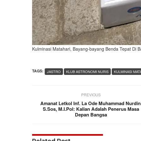
Kulminasi Matahari, Bayang-bayang Benda Tepat Di 
TAGS:
JASTRO
KLUB ASTRONOMI NURIS
KULMINASI MAT
PREVIOUS
Amanat Letkol Inf. La Ode Muhammad Nurdin
S.Sos, M.I.Pol: Kalian Adalah Penerus Masa
Depan Bangsa
Related Post