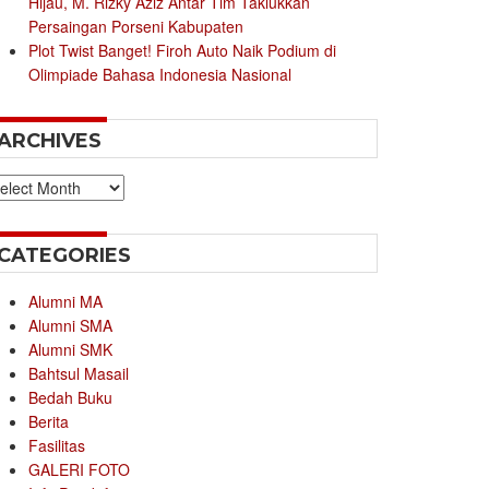
Hijau, M. Rizky Aziz Antar Tim Taklukkan
Persaingan Porseni Kabupaten
Plot Twist Banget! Firoh Auto Naik Podium di
Olimpiade Bahasa Indonesia Nasional
ARCHIVES
chives
CATEGORIES
Alumni MA
Alumni SMA
Alumni SMK
Bahtsul Masail
Bedah Buku
Berita
Fasilitas
GALERI FOTO