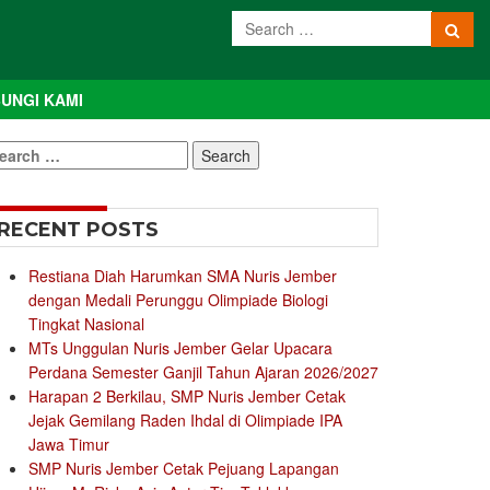
UNGI KAMI
earch
r:
RECENT POSTS
Restiana Diah Harumkan SMA Nuris Jember
dengan Medali Perunggu Olimpiade Biologi
Tingkat Nasional
MTs Unggulan Nuris Jember Gelar Upacara
Perdana Semester Ganjil Tahun Ajaran 2026/2027
Harapan 2 Berkilau, SMP Nuris Jember Cetak
Jejak Gemilang Raden Ihdal di Olimpiade IPA
Jawa Timur
SMP Nuris Jember Cetak Pejuang Lapangan