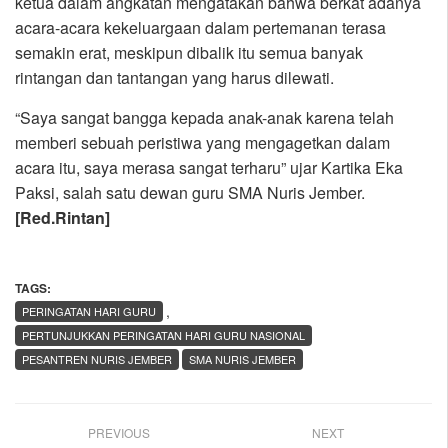
ketua dalam angkatan mengatakan bahwa berkat adanya
acara-acara kekeluargaan dalam pertemanan terasa
semakin erat, meskipun dibalik itu semua banyak
rintangan dan tantangan yang harus dilewati.
“Saya sangat bangga kepada anak-anak karena telah
memberi sebuah peristiwa yang mengagetkan dalam
acara itu, saya merasa sangat terharu” ujar Kartika Eka
Paksi, salah satu dewan guru SMA Nuris Jember.
[Red.Rintan]
TAGS:
,
PERINGATAN HARI GURU
PERTUNJUKKAN PERINGATAN HARI GURU NASIONAL
PESANTREN NURIS JEMBER
SMA NURIS JEMBER
PREVIOUS
NEXT