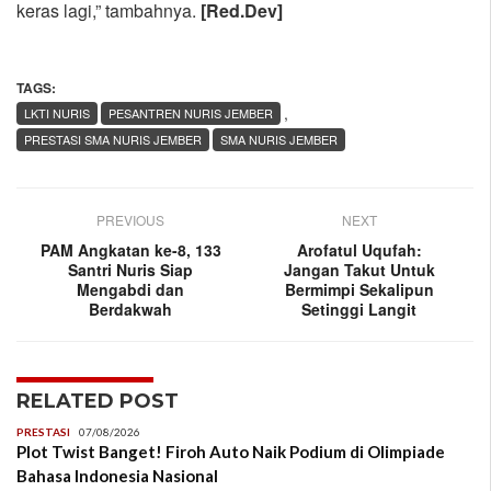
keras lagi,” tambahnya.
[Red.Dev]
TAGS:
,
LKTI NURIS
PESANTREN NURIS JEMBER
PRESTASI SMA NURIS JEMBER
SMA NURIS JEMBER
PREVIOUS
NEXT
PAM Angkatan ke-8, 133
Arofatul Uqufah:
Santri Nuris Siap
Jangan Takut Untuk
Mengabdi dan
Bermimpi Sekalipun
Berdakwah
Setinggi Langit
RELATED POST
PRESTASI
07/08/2026
Plot Twist Banget! Firoh Auto Naik Podium di Olimpiade
Bahasa Indonesia Nasional