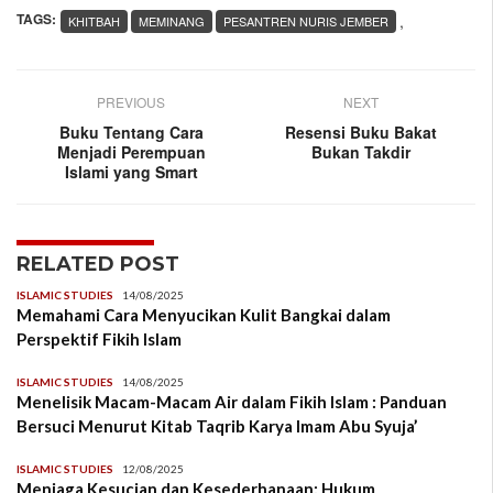
TAGS:
,
KHITBAH
MEMINANG
PESANTREN NURIS JEMBER
PREVIOUS
NEXT
Buku Tentang Cara
Resensi Buku Bakat
Menjadi Perempuan
Bukan Takdir
Islami yang Smart
RELATED POST
ISLAMIC STUDIES
14/08/2025
Memahami Cara Menyucikan Kulit Bangkai dalam
Perspektif Fikih Islam
ISLAMIC STUDIES
14/08/2025
Menelisik Macam-Macam Air dalam Fikih Islam : Panduan
Bersuci Menurut Kitab Taqrib Karya Imam Abu Syuja’
ISLAMIC STUDIES
12/08/2025
Menjaga Kesucian dan Kesederhanaan: Hukum