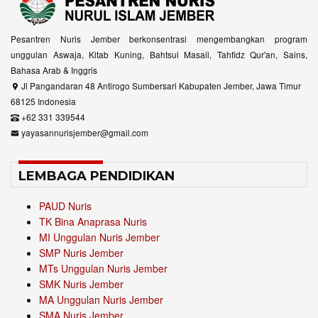
Pesantren Nuris Jember berkonsentrasi mengembangkan program
unggulan Aswaja, Kitab Kuning, Bahtsul Masail, Tahfidz Qur'an, Sains,
Bahasa Arab & Inggris
Jl Pangandaran 48 Antirogo Sumbersari Kabupaten Jember, Jawa Timur
68125 Indonesia
+62 331 339544
yayasannurisjember@gmail.com
LEMBAGA PENDIDIKAN
PAUD Nuris
TK Bina Anaprasa Nuris
MI Unggulan Nuris Jember
SMP Nuris Jember
MTs Unggulan Nuris Jember
SMK Nuris Jember
MA Unggulan Nuris Jember
SMA Nuris Jember