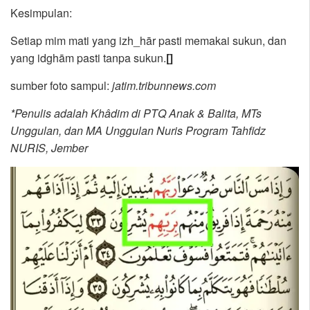
Kesimpulan:
Setiap mim mati yang izh_hār pasti memakai sukun, dan
yang idghām pasti tanpa sukun.
[]
sumber foto sampul:
jatim.tribunnews.com
*Penulis adalah Khâdim di PTQ Anak & Balita, MTs
Unggulan, dan MA Unggulan Nuris Program Tahfidz
NURIS, Jember