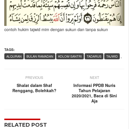
contoh hukim tajwid mim dengan sukun dan tanpa sukun
TAGS:
,
ALQURAN
BULAN RAMADAN
KOLOM SANTRI
TADARUS
TAJWID
PREVIOUS
NEXT
Shalat dalam Shaf
Informasi PPDB Nuris
Renggang, Bolehkah?
Tahun Pelajaran
2020/2021, Baca di Sini
Aja
RELATED POST