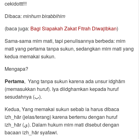
cekidottt!!!
Dibaca:
minhum birabbihim
(baca juga:
Bagi Siapakah Zakat Fitrah Diwajibkan
)
Sama-sama mim mati, tapi penulisannya berbeda: mim
mati yang pertama tanpa sukun, sedangkan mim mati yang
kedua memakai sukun.
Mengapa?
Pertama
, Yang tanpa sukun karena ada unsur idghām
(memasukkan huruf). Iya diidghamkan kepada huruf
sesudahnya (ب).
Kedua, Yang memakai sukun sebab ia harus dibaca
izh_hār (jelas/terang) karena bertemu dengan huruf
izh_hār (ي). Dalam hukum mim mati disebut dengan
bacaan izh_hār syafawi.