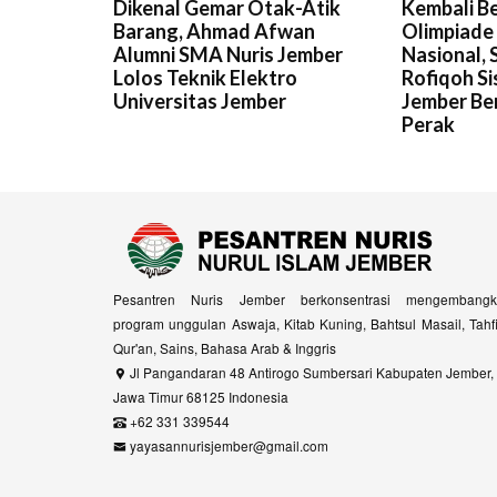
Dikenal Gemar Otak-Atik
Kembali Be
Barang, Ahmad Afwan
Olimpiade
Alumni SMA Nuris Jember
Nasional, 
Lolos Teknik Elektro
Rofiqoh Si
Universitas Jember
Jember Ber
Perak
Pesantren Nuris Jember berkonsentrasi mengembangk
program unggulan Aswaja, Kitab Kuning, Bahtsul Masail, Tahf
Qur'an, Sains, Bahasa Arab & Inggris
Jl Pangandaran 48 Antirogo Sumbersari Kabupaten Jember,
Jawa Timur 68125 Indonesia
+62 331 339544
yayasannurisjember@gmail.com