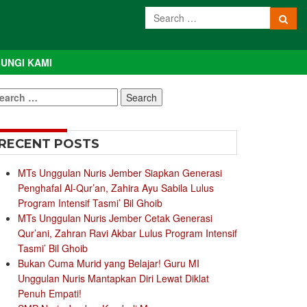
UNGI KAMI
earch
r:
RECENT POSTS
MTs Unggulan Nuris Jember Siapkan Generasi
Penghafal Al-Qur’an, Zahira Ayu Sabila Lulus
Program Intensif Tasmi’ Bil Ghoib
MTs Unggulan Nuris Jember Cetak Generasi
Qur’ani, Zahran Ravi Akbar Lulus Program Intensif
Tasmi’ Bil Ghoib
Bukan Cuma Murid yang Belajar! Guru MI
Unggulan Nuris Mantapkan Diri Lewat Diklat
Penuh Empati!