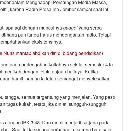
ember dalam Menghadapi Persaingan Media Massa,”
teliti, karena Radio Prosalina Jember sampai saat ini
at, apalagi dengan munculnya
gadget
yang serba
n dimana pun tanpa harus mendengarkan radio. Tetapi
emprtahankan eksis tensinya.
ni Nuris mantap abdikan diri di bidang pendidikan)
ipun pada pertengahan kuliahnya sekitar semester 4 ia
 menikah dengan lelaki pujaan hatinya. Ketika
adaan hamil, namun ia tetap semangat menyelesaikan
ibu tangga, semua tergantung yang menjalan. Yang pasti
n tugas kuliah, tetapi jika diniati sungguh-sungguh
a.
ulus dengan IPK 3,48. Dan resmi menjadi sarjana pada
mber. Saat ini ia sedang berbahagia, karena baru saja