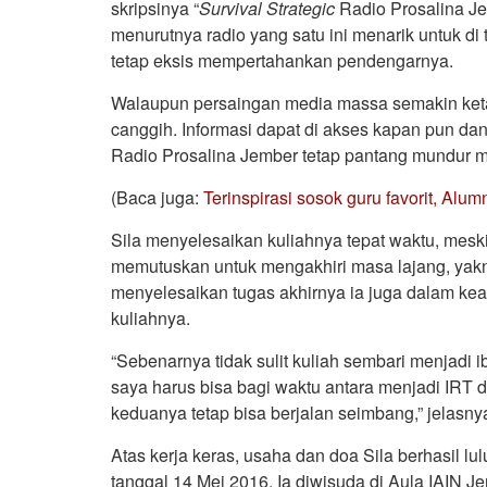
skripsinya “
Survival Strategic
Radio Prosalina J
menurutnya radio yang satu ini menarik untuk di 
tetap eksis mempertahankan pendengarnya.
Walaupun persaingan media massa semakin ket
canggih. Informasi dapat di akses kapan pun da
Radio Prosalina Jember tetap pantang mundur m
(Baca juga:
Terinspirasi sosok guru favorit, Alum
Sila menyelesaikan kuliahnya tepat waktu, mesk
memutuskan untuk mengakhiri masa lajang, yakni
menyelesaikan tugas akhirnya ia juga dalam ke
kuliahnya.
“Sebenarnya tidak sulit kuliah sembari menjadi 
saya harus bisa bagi waktu antara menjadi IRT da
keduanya tetap bisa berjalan seimbang,” jelasny
Atas kerja keras, usaha dan doa Sila berhasil l
tanggal 14 Mei 2016, Ia diwisuda di Aula IAIN Je