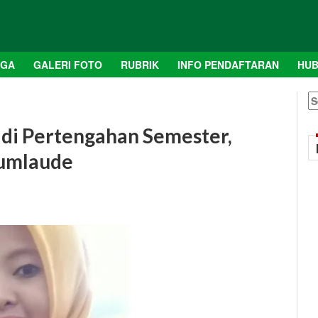
AGA
GALERI FOTO
RUBRIK
INFO PENDAFTARAN
HUB
S
fo
 di Pertengahan Semester,
Cumlaude