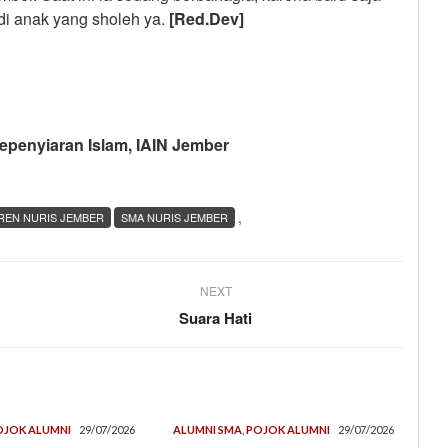
di anak yang sholeh ya.
[Red.Dev]
epenyiaran Islam, IAIN Jember
,
REN NURIS JEMBER
SMA NURIS JEMBER
NEXT
Suara Hati
OJOK ALUMNI
29/07/2026
ALUMNI SMA
,
POJOK ALUMNI
29/07/2026