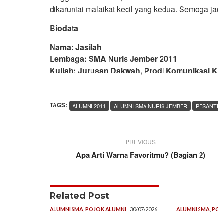
dikaruniai malaikat kecil yang kedua. Semoga ja
Biodata
Nama: Jasilah
Lembaga: SMA Nuris Jember 2011
Kuliah: Jurusan Dakwah, Prodi Komunikasi K
TAGS:
ALUMNI 2011
ALUMNI SMA NURIS JEMBER
PESANT
PREVIOUS
Apa Arti Warna Favoritmu? (Bagian 2)
Related Post
ALUMNI SMA
,
POJOK ALUMNI
30/07/2026
ALUMNI SMA
,
P