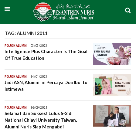
TAG:
ALUMNI 2011
POJOK ALUMNI
03/03/2023
Intelligence Plus Character Is The Goal
Of True Education
POJOK ALUMNI
14/01/2023
Jadi ASN, Alumni Ini Percaya Doa Ibu Itu
Istimewa
POJOK ALUMNI
16/09/2021
Selamat dan Sukses! Lulus S-3 di
National Chiayi University Taiwan,
Alumni Nuris Siap Mengabdi