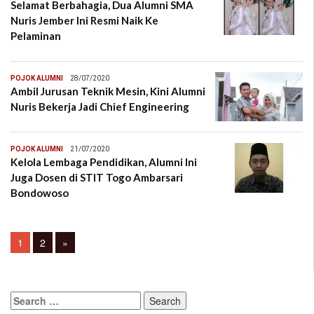
Selamat Berbahagia, Dua Alumni SMA
Nuris Jember Ini Resmi Naik Ke
Pelaminan
POJOK ALUMNI
28/07/2020
Ambil Jurusan Teknik Mesin, Kini Alumni
Nuris Bekerja Jadi Chief Engineering
POJOK ALUMNI
21/07/2020
Kelola Lembaga Pendidikan, Alumni Ini
Juga Dosen di STIT Togo Ambarsari
Bondowoso
Posts
Page
Page
1
2
»
navigation
Search