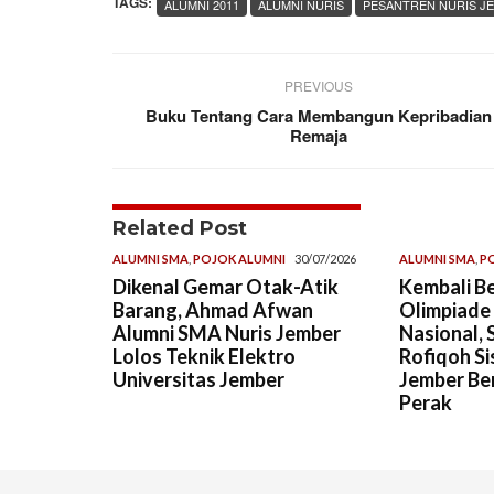
TAGS:
ALUMNI 2011
ALUMNI NURIS
PESANTREN NURIS J
PREVIOUS
Buku Tentang Cara Membangun Kepribadian
Remaja
Related Post
ALUMNI SMA
,
POJOK ALUMNI
30/07/2026
ALUMNI SMA
,
P
Dikenal Gemar Otak-Atik
Kembali Be
Barang, Ahmad Afwan
Olimpiade
Alumni SMA Nuris Jember
Nasional, 
Lolos Teknik Elektro
Rofiqoh Si
Universitas Jember
Jember Ber
Perak