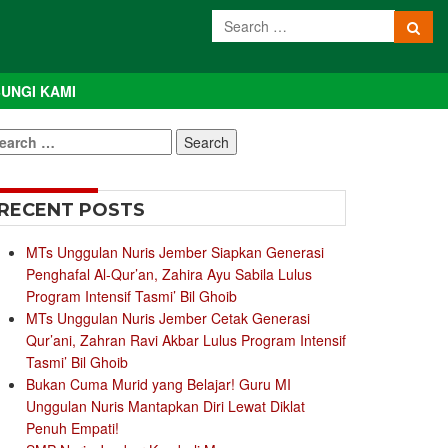
UNGI KAMI
earch
r:
RECENT POSTS
MTs Unggulan Nuris Jember Siapkan Generasi
Penghafal Al-Qur’an, Zahira Ayu Sabila Lulus
Program Intensif Tasmi’ Bil Ghoib
MTs Unggulan Nuris Jember Cetak Generasi
Qur’ani, Zahran Ravi Akbar Lulus Program Intensif
Tasmi’ Bil Ghoib
Bukan Cuma Murid yang Belajar! Guru MI
Unggulan Nuris Mantapkan Diri Lewat Diklat
Penuh Empati!