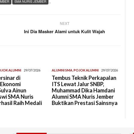
,
EMBER
SMA NURIS JEMBER
NEXT
Ini Dia Masker Alami untuk Kulit Wajah
OJOK ALUMNI
29/07/2026
ALUMNI SMA
,
POJOK ALUMNI
29/07/2026
rsinar di
Tembus Teknik Perkapalan
 Ekonomi
ITS Lewat Jalur SNBP,
Sulva Ainun
Muhammad Dika Hamdani
swi SMA Nuris
Alumni SMA Nuris Jember
hasil Raih Medali
Buktikan Prestasi Sainsnya