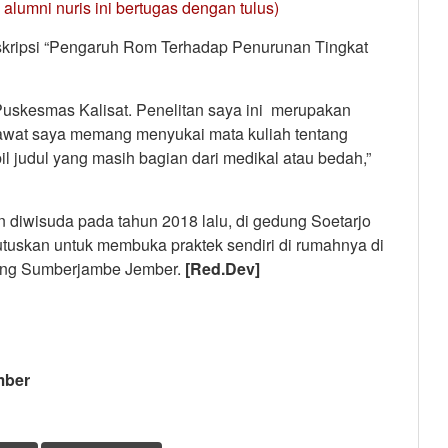
alumni nuris ini bertugas dengan tulus)
 skripsi “Pengaruh Rom Terhadap Penurunan Tingkat
 Puskesmas Kalisat. Penelitan saya ini merupakan
rawat saya memang menyukai mata kuliah tentang
l judul yang masih bagian dari medikal atau bedah,”
dan diwisuda pada tahun 2018 lalu, di gedung Soetarjo
mutuskan untuk membuka praktek sendiri di rumahnya di
ang Sumberjambe Jember.
[Red.Dev]
mber