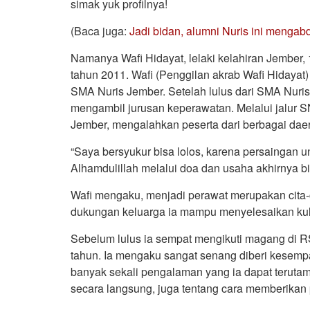
simak yuk profilnya!
(Baca juga:
Jadi bidan, alumni Nuris ini mengabd
Namanya Wafi Hidayat, lelaki kelahiran Jember,
tahun 2011. Wafi (Penggilan akrab Wafi Hidaya
SMA Nuris Jember. Setelah lulus dari SMA Nuris 
mengambil jurusan keperawatan. Melalui jalur SN
Jember, mengalahkan peserta dari berbagai daera
“Saya bersyukur bisa lolos, karena persaingan u
Alhamdulillah melalui doa dan usaha akhirnya bis
Wafi mengaku, menjadi perawat merupakan cita-ci
dukungan keluarga ia mampu menyelesaikan kul
Sebelum lulus ia sempat mengikuti magang di 
tahun. Ia mengaku sangat senang diberi kesempat
banyak sekali pengalaman yang ia dapat terut
secara langsung, juga tentang cara memberikan 