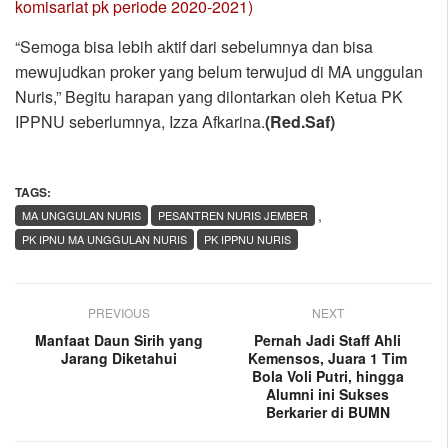
komisariat pk periode 2020-2021)
“Semoga bisa lebih aktif dari sebelumnya dan bisa
mewujudkan proker yang belum terwujud di MA unggulan
Nuris,” Begitu harapan yang dilontarkan oleh Ketua PK
IPPNU seberlumnya, Izza Afkarina.
(Red.Saf)
TAGS:
,
MA UNGGULAN NURIS
PESANTREN NURIS JEMBER
PK IPNU MA UNGGULAN NURIS
PK IPPNU NURIS
PREVIOUS
NEXT
Manfaat Daun Sirih yang
Pernah Jadi Staff Ahli
Jarang Diketahui
Kemensos, Juara 1 Tim
Bola Voli Putri, hingga
Alumni ini Sukses
Berkarier di BUMN