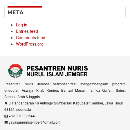
META
Log in
Entries feed
Comments feed
WordPress.org
Pesantren Nuris Jember berkonsentrasi mengembangkan program
unggulan Aswaja, Kitab Kuning, Bahtsul Masail, Tahfidz Qur'an, Sains,
Bahasa Arab & Inggris
Jl Pangandaran 48 Antirogo Sumbersari Kabupaten Jember, Jawa Timur
68125 Indonesia
+62 331 339544
yayasannurisjember@gmail.com