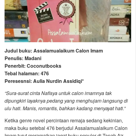
Judul buku: Assalamualaikum Calon Imam
Penulis: Madani
Penerbit: Coconutbooks
Tebal halaman: 476
Peresesnsi: Aulia Nurdin Assidiqi*
“Sura-surat cinta Nafisya untuk calon imamnya tak
dipungkiri layaknya pedang yang menghujam langsung di
ulu hati. Manis, romantis, bahkan kadang menyayat hati.”
Ketika genre novel percintaan remaja sedang kekinian,
maka buku setebal 476 berjudul Assalamualaikum Calon
Imam turut meramaikan jagat buku populer di Tanah Air.