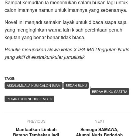
Sampai kemudian ia menemukan salam bukan lagi untuk
calon imamnya namun untuk imamnya yang sebenarnya.
Novel ini menjadi semakin layak untuk dibaca siapa saja
yang menginginkan warna lain kisah percintaan penuh
kejutan yang benar-benar tidak biasa.
Penulis merupakan siswa kelas X IPA MA Unggulan Nuris
yang aktif di ekstrakurikuler jurnalistik
TAGS:
,
ASSALAMUALAIKUM CALON IMAM
BEDAH BUKU
BEDAH BUKU SASTRA
PESANTREN NURIS JEMBER
PREVIOUS
NEXT
Manfaatkan Limbah
Semoga SAMAWA,
Batang Tembakau jadi
Alumni Nuris Berjodoh