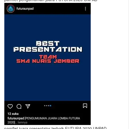
pamflet juara presentator terbaik FUTURA 2020 UNPAD