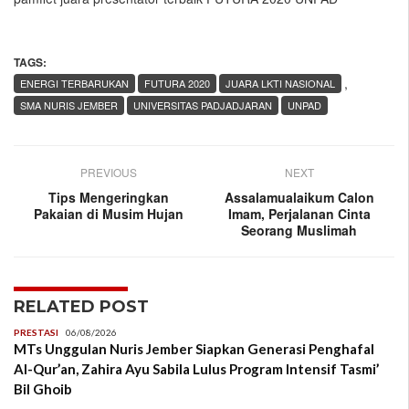
TAGS:
,
ENERGI TERBARUKAN
FUTURA 2020
JUARA LKTI NASIONAL
SMA NURIS JEMBER
UNIVERSITAS PADJADJARAN
UNPAD
PREVIOUS
NEXT
Tips Mengeringkan
Assalamualaikum Calon
Pakaian di Musim Hujan
Imam, Perjalanan Cinta
Seorang Muslimah
RELATED POST
PRESTASI
06/08/2026
MTs Unggulan Nuris Jember Siapkan Generasi Penghafal
Al-Qur’an, Zahira Ayu Sabila Lulus Program Intensif Tasmi’
Bil Ghoib