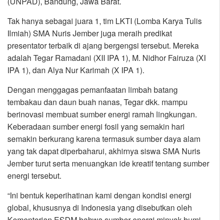
(UNPAD), Bandung, Jawa Barat.
Tak hanya sebagai juara 1, tim LKTI (Lomba Karya Tulis
Ilmiah) SMA Nuris Jember juga meraih predikat
presentator terbaik di ajang bergengsi tersebut. Mereka
adalah Tegar Ramadani (XII IPA 1), M. Nidhor Fairuza (XI
IPA 1), dan Alya Nur Karimah (X IPA 1).
Dengan menggagas pemanfaatan limbah batang
tembakau dan daun buah nanas, Tegar dkk. mampu
berinovasi membuat sumber energi ramah lingkungan.
Keberadaan sumber energi fosil yang semakin hari
semakin berkurang karena termasuk sumber daya alam
yang tak dapat diperbaharui, akhirnya siswa SMA Nuris
Jember turut serta menuangkan ide kreatif tentang sumber
energi tersebut.
“Ini bentuk keperihatinan kami dengan kondisi energi
global, khususnya di Indonesia yang disebutkan oleh
Kementerian ESDM bahwa sumber energi minyak bumi