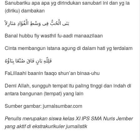
Sanubariku apa apa yg dirindukan sanubari ini dan yg ia
(diriku) dambakan
بَنَى الْحُبُّ فِى وَسْطِ الْفُؤَادِ مَنَازِلاً
Banal hubbu fiy wasthil fu-aadi manaazilaan
Cinta membangun istana agung di dalam hati yg terdalam
فَلِلّهِ بَانٍ فَاقَ صُنْعًا بِنَاؤُهُ
FaLillaahi baanin faaqo shun’an binaa-uhu
Demi Allah, sungguh tempat itu paling tinggi dan indah di
antara bangunan (tempat) yang lain
Sumber gambar: jurnalsumbar.com
Penulis merupakan siswa kelas XI IPS SMA Nuris Jember
yang aktif di ekstrakurikuler jurnalistik