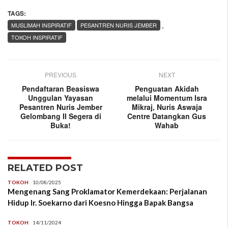
TAGS:
,
MUSLIMAH INSPIRATIF
PESANTREN NURIS JEMBER
TOKOH INSPIRATIF
PREVIOUS
NEXT
Pendaftaran Beasiswa
Penguatan Akidah
Unggulan Yayasan
melalui Momentum Isra
Pesantren Nuris Jember
Mikraj, Nuris Aswaja
Gelombang II Segera di
Centre Datangkan Gus
Buka!
Wahab
RELATED POST
TOKOH
10/08/2025
Mengenang Sang Proklamator Kemerdekaan: Perjalanan
Hidup Ir. Soekarno dari Koesno Hingga Bapak Bangsa
TOKOH
14/11/2024