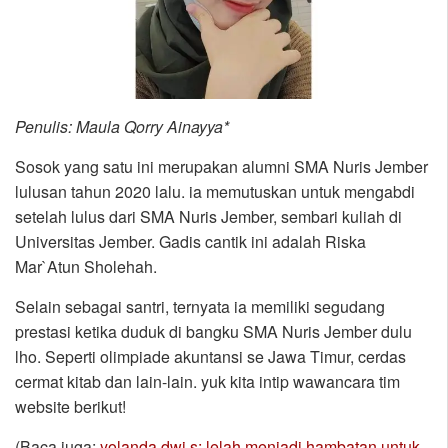
Penulis: Maula Qorry Ainayya*
Sosok yang satu ini merupakan alumni SMA Nuris Jember
lulusan tahun 2020 lalu. ia memutuskan untuk mengabdi
setelah lulus dari SMA Nuris Jember, sembari kuliah di
Universitas Jember. Gadis cantik ini adalah Riska
Mar`Atun Sholehah.
Selain sebagai santri, ternyata ia memiliki segudang
prestasi ketika duduk di bangku SMA Nuris Jember dulu
lho. Seperti olimpiade akuntansi se Jawa Timur, cerdas
cermat kitab dan lain-lain. yuk kita intip wawancara tim
website berikut!
(Baca juga:
yolanda dwi s: lelah menjadi hambatan untuk