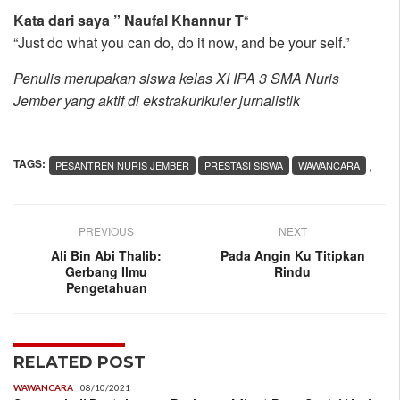
Kata dari saya ” Naufal Khannur T
“
“Just do what you can do, do it now, and be your self.”
Penulis merupakan siswa kelas XI IPA 3 SMA Nuris
Jember yang aktif di ekstrakurikuler jurnalistik
TAGS:
,
PESANTREN NURIS JEMBER
PRESTASI SISWA
WAWANCARA
PREVIOUS
NEXT
Ali Bin Abi Thalib:
Pada Angin Ku Titipkan
Gerbang Ilmu
Rindu
Pengetahuan
RELATED POST
WAWANCARA
08/10/2021