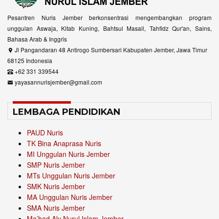
Pesantren Nuris Jember berkonsentrasi mengembangkan program
unggulan Aswaja, Kitab Kuning, Bahtsul Masail, Tahfidz Qur'an, Sains,
Bahasa Arab & Inggris
Jl Pangandaran 48 Antirogo Sumbersari Kabupaten Jember, Jawa Timur
68125 Indonesia
+62 331 339544
yayasannurisjember@gmail.com
LEMBAGA PENDIDIKAN
PAUD Nuris
TK Bina Anaprasa Nuris
MI Unggulan Nuris Jember
SMP Nuris Jember
MTs Unggulan Nuris Jember
SMK Nuris Jember
MA Unggulan Nuris Jember
SMA Nuris Jember
Ma’had Aly Nurul Islam Jember