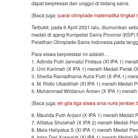
dapat berpresasi dan unggul di bidang sains.
(Baca juga:
juarai olimpiade matematika tingka
Terbukti, pada 6 April 2021 lalu, diumumkan se
medali di ajang Kompetisi Sains Provinsi (KSP) 
Pelatihan Olimpiade Sains Indonesia pada tangga
Para siswa berprestasi ini adalah…
1. Adinda Putri Jannatul Firdaus (XI IPA 1) mer
2. Umi Karimah (X IPA 1) meraih Medali Perak O
3. Sheilla Ramadhania Aulia Putri (X IPA 1) mer
4. M. Ridlo Ubaidillah (XI IPA 1) meraih Medali 
5. Muhammad Wildanun Amien (X IPA 1) meraih
(Baca juga:
eh gila tiga siswa sma nuris jember,
6. Maulida Putri Anjani (X IPA 1) meraih Medal
7. Alfiatus Sholehah (X IPA 2) meraih Medali P
8. Mela Heliyatus S (XI IPA 1) meraih Medali P
9. Intan Dwi Yuswanti (XI IPA 1) meraih Medali