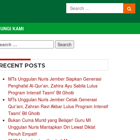
UNGI KAMI
earch
r:
RECENT POSTS
MTs Unggulan Nuris Jember Siapkan Generasi
Penghafal Al-Qur’an, Zahira Ayu Sabila Lulus
Program Intensif Tasmi’ Bil Ghoib
MTs Unggulan Nuris Jember Cetak Generasi
Qur’ani, Zahran Ravi Akbar Lulus Program Intensif
Tasmi’ Bil Ghoib
Bukan Cuma Murid yang Belajar! Guru MI
Unggulan Nuris Mantapkan Diri Lewat Diklat
Penuh Empati!