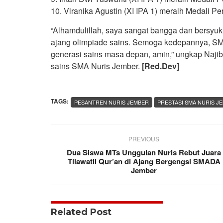
10. Viranika Agustin (XI IPA 1) meraih Medali 
“Alhamdulillah, saya sangat bangga dan bersyu
ajang olimpiade sains. Semoga kedepannya, SM
generasi sains masa depan, amin,” ungkap Najibul
sains SMA Nuris Jember.
[Red.Dev]
TAGS:
PESANTREN NURIS JEMBER
PRESTASI SMA NURIS J
PREVIOUS
Dua Siswa MTs Unggulan Nuris Rebut Juara
Tilawatil Qur’an di Ajang Bergengsi SMADA
Jember
Related Post