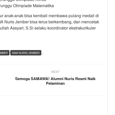
Perunggu Olimpiade Matematika
kur anak-anak bisa kembali membawa pulang medali di
A Nuris Jember bisa terus berkembang, dan mencetak
lah Assyari, S.Si selaku koordinator ekstrakurikuler
,
EMBER
SMA NURIS JEMBER
NEXT
Semoga SAMAWA! Alumni Nuris Resmi Naik
Pelaminan