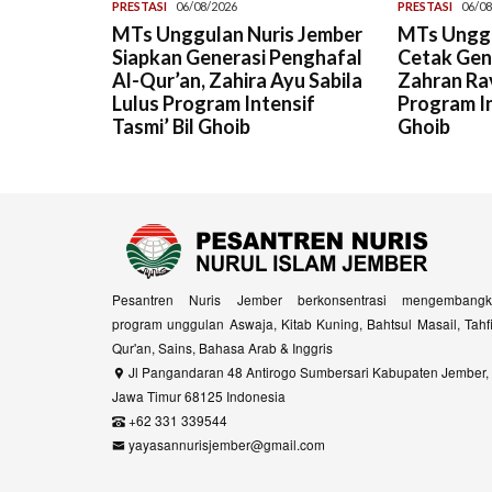
PRESTASI
06/08/2026
PRESTASI
06/08
MTs Unggulan Nuris Jember
MTs Unggu
Siapkan Generasi Penghafal
Cetak Gene
Al-Qur’an, Zahira Ayu Sabila
Zahran Rav
Lulus Program Intensif
Program In
Tasmi’ Bil Ghoib
Ghoib
Pesantren Nuris Jember berkonsentrasi mengembangk
program unggulan Aswaja, Kitab Kuning, Bahtsul Masail, Tahf
Qur'an, Sains, Bahasa Arab & Inggris
Jl Pangandaran 48 Antirogo Sumbersari Kabupaten Jember,
Jawa Timur 68125 Indonesia
+62 331 339544
yayasannurisjember@gmail.com