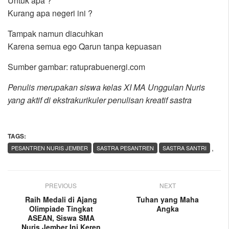
Untuk apa ?
Kurang apa negeri ini ?
Tampak namun diacuhkan
Karena semua ego Qarun tanpa kepuasan
Sumber gambar: ratuprabuenergi.com
Penulis merupakan siswa kelas XI MA Unggulan Nuris
yang aktif di ekstrakurikuler penulisan kreatif sastra
TAGS:
,
PESANTREN NURIS JEMBER
SASTRA PESANTREN
SASTRA SANTRI
PREVIOUS
NEXT
Raih Medali di Ajang
Tuhan yang Maha
Olimpiade Tingkat
Angka
ASEAN, Siswa SMA
Nuris Jember Ini Keren