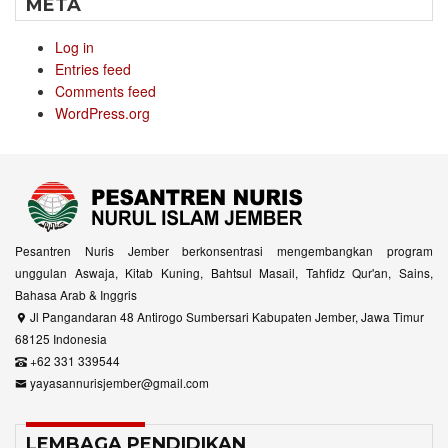
META
Log in
Entries feed
Comments feed
WordPress.org
Pesantren Nuris Jember berkonsentrasi mengembangkan program
unggulan Aswaja, Kitab Kuning, Bahtsul Masail, Tahfidz Qur'an, Sains,
Bahasa Arab & Inggris
Jl Pangandaran 48 Antirogo Sumbersari Kabupaten Jember, Jawa Timur
68125 Indonesia
+62 331 339544
yayasannurisjember@gmail.com
LEMBAGA PENDIDIKAN