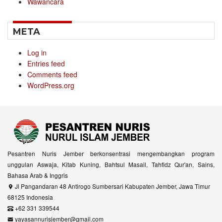
Wawancara
META
Log in
Entries feed
Comments feed
WordPress.org
Pesantren Nuris Jember berkonsentrasi mengembangkan program
unggulan Aswaja, Kitab Kuning, Bahtsul Masail, Tahfidz Qur'an, Sains,
Bahasa Arab & Inggris
Jl Pangandaran 48 Antirogo Sumbersari Kabupaten Jember, Jawa Timur
68125 Indonesia
+62 331 339544
yayasannurisjember@gmail.com