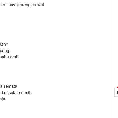
perti nasi goreng mawut
han?
mpang
 tahu arah
ya semata
dah cukup rumit
aja