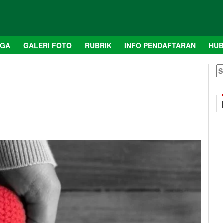
AGA
GALERI FOTO
RUBRIK
INFO PENDAFTARAN
HUB
S
fo