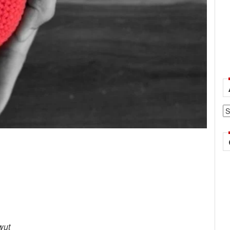
Ar
wut