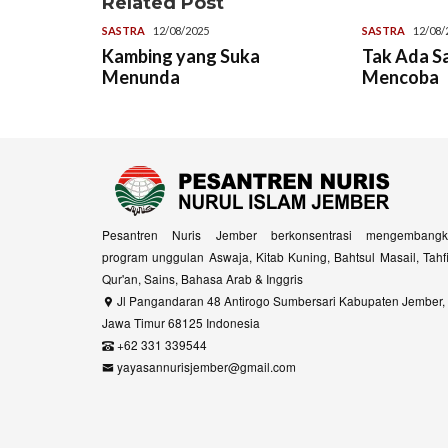
Related Post
SASTRA
12/08/2025
SASTRA
12/08/
Kambing yang Suka
Tak Ada S
Menunda
Mencoba
Pesantren Nuris Jember berkonsentrasi mengembangk
program unggulan Aswaja, Kitab Kuning, Bahtsul Masail, Tahf
Qur'an, Sains, Bahasa Arab & Inggris
Jl Pangandaran 48 Antirogo Sumbersari Kabupaten Jember,
Jawa Timur 68125 Indonesia
+62 331 339544
yayasannurisjember@gmail.com