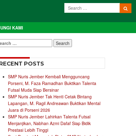
UNGI KAMI
earch
r:
RECENT POSTS
SMP Nuris Jember Kembali Mengguncang
Porseni, M. Faza Ramadhan Buktikan Talenta
Futsal Muda Siap Bersinar
SMP Nuris Jember Tak Henti Cetak Bintang
Lapangan, M. Ragil Andreawan Buktikan Mental
Juara di Porseni 2026
SMP Nuris Jember Lahirkan Talenta Futsal
Menjanjikan, Nabhan Azmi Dafaf Siap Bidik
Prestasi Lebih Tinggi