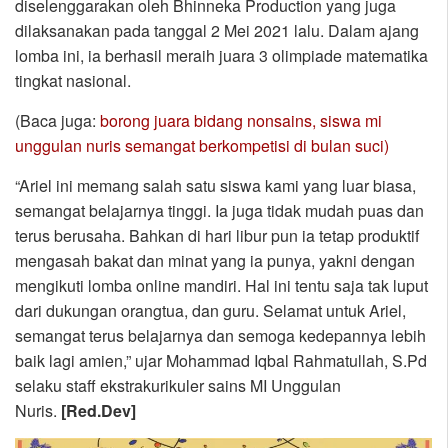
diselenggarakan oleh Bhinneka Production yang juga
dilaksanakan pada tanggal 2 Mei 2021 lalu. Dalam ajang
lomba ini, ia berhasil meraih juara 3 olimpiade matematika
tingkat nasional.
(Baca juga:
borong juara bidang nonsains, siswa mi
unggulan nuris semangat berkompetisi di bulan suci)
“Ariel ini memang salah satu siswa kami yang luar biasa,
semangat belajarnya tinggi. Ia juga tidak mudah puas dan
terus berusaha. Bahkan di hari libur pun ia tetap produktif
mengasah bakat dan minat yang ia punya, yakni dengan
mengikuti lomba online mandiri. Hal ini tentu saja tak luput
dari dukungan orangtua, dan guru. Selamat untuk Ariel,
semangat terus belajarnya dan semoga kedepannya lebih
baik lagi amien,” ujar Mohammad Iqbal Rahmatullah, S.Pd
selaku staff ekstrakurikuler sains MI Unggulan
Nuris.
[Red.Dev]