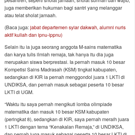
pesantren, seperti sholat jamaah, sholat sunnah dan wajib,
juga memberikan hukuman bagi santri yang melanggar
atau telat sholat jamaah.
(Baca juga:
jabat departemen syiar dakwah, alumni nuris
aktif kuliah dan ipnu-ippnu)
Selain itu ia juga seorang anggota M-sains matematika
dan karya tulis ilmiah remaja, tak hanya itu dia juga
merupakan siswa berprestasi. Ia pernah masuk 10 besar
Kompetisi Sains Madrasah (KSM) tingkat kabupaten,
sedangkan di KIR ia pernah menggondol juara 1 LKTI di
UNDIKSA, dan pernah masuk sebagai peserta 10 besar
LKTI di UGM.
“Waktu itu saya pernah mengikuti lomba olimpiade
matematika dan masuk 10 besar KSM kabupaten
(peringkat 8), sedangkan di KIR, saya pernah meraih juara
1 LKTI dengan tema “Kenakalan Remaja,” di UNDIKSA,
dan pernah juga masuk sebagai peserta 10 besar LKTI di