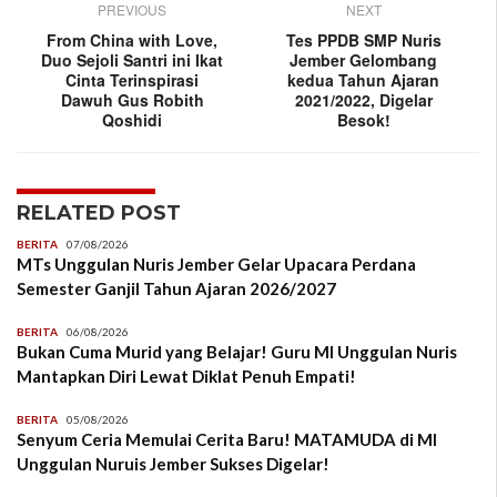
PREVIOUS
NEXT
From China with Love,
Tes PPDB SMP Nuris
Duo Sejoli Santri ini Ikat
Jember Gelombang
Cinta Terinspirasi
kedua Tahun Ajaran
Dawuh Gus Robith
2021/2022, Digelar
Qoshidi
Besok!
RELATED POST
BERITA
07/08/2026
MTs Unggulan Nuris Jember Gelar Upacara Perdana
Semester Ganjil Tahun Ajaran 2026/2027
BERITA
06/08/2026
Bukan Cuma Murid yang Belajar! Guru MI Unggulan Nuris
Mantapkan Diri Lewat Diklat Penuh Empati!
BERITA
05/08/2026
Senyum Ceria Memulai Cerita Baru! MATAMUDA di MI
Unggulan Nuruis Jember Sukses Digelar!