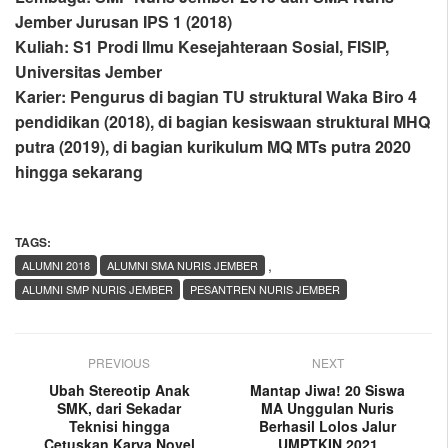
Jember Jurusan IPS 1 (2018)
Kuliah: S1 Prodi Ilmu Kesejahteraan Sosial, FISIP,
Universitas Jember
Karier: Pengurus di bagian TU struktural Waka Biro 4
pendidikan (2018), di bagian kesiswaan struktural MHQ
putra (2019), di bagian kurikulum MQ MTs putra 2020
hingga sekarang
TAGS:
,
ALUMNI 2018
ALUMNI SMA NURIS JEMBER
ALUMNI SMP NURIS JEMBER
PESANTREN NURIS JEMBER
PREVIOUS
NEXT
Ubah Stereotip Anak
Mantap Jiwa! 20 Siswa
SMK, dari Sekadar
MA Unggulan Nuris
Teknisi hingga
Berhasil Lolos Jalur
Cetuskan Karya Novel
UMPTKIN 2021