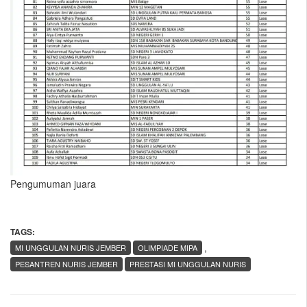
Pengumuman juara
TAGS:
,
MI UNGGULAN NURIS JEMBER
OLIMPIADE MIPA
PESANTREN NURIS JEMBER
PRESTASI MI UNGGULAN NURIS