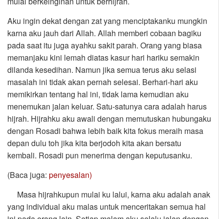
mulai berkeinginan untuk berhijrah.
Aku ingin dekat dengan zat yang menciptakanku mungkin
karna aku jauh dari Allah. Allah memberi cobaan bagiku
pada saat itu juga ayahku sakit parah. Orang yang biasa
memanjaku kini lemah diatas kasur hari hariku semakin
dilanda kesedihan. Namun jika semua terus aku selasi
masalah ini tidak akan pernah selesai. Berhari-hari aku
memikirkan tentang hal ini, tidak lama kemudian aku
menemukan jalan keluar. Satu-satunya cara adalah harus
hijrah. Hijrahku aku awali dengan memutuskan hubungaku
dengan Rosadi bahwa lebih baik kita fokus meraih masa
depan dulu toh jika kita berjodoh kita akan bersatu
kembali. Rosadi pun menerima dengan keputusanku.
(Baca juga:
penyesalan)
Masa hijrahkupun mulai ku lalui, karna aku adalah anak
yang individual aku malas untuk menceritakan semua hal
ini pada orang lain. Setiap malam aku selalu jalan dengan