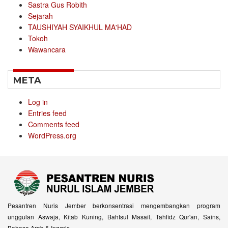
Sastra Gus Robith
Sejarah
TAUSHIYAH SYAIKHUL MA'HAD
Tokoh
Wawancara
META
Log in
Entries feed
Comments feed
WordPress.org
Pesantren Nuris Jember berkonsentrasi mengembangkan program
unggulan Aswaja, Kitab Kuning, Bahtsul Masail, Tahfidz Qur'an, Sains,
Bahasa Arab & Inggris